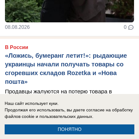
08.08.2026
0
В России
«Ложись, бумеранг летит!»: рыдающие
украинцы начали получать товары со
сгоревших складов Rozetka и «Нова
пошта»
Продавцы жалуются на потерю товара в
результате ударов по складам сетей, а
Наш сайт использует куки.
компенсация такая, что в результате люди
Продолжая его использовать, вы даете согласие на обработку
файлов cookie
и пользовательских данных.
остаются ...
ПОНЯТНО