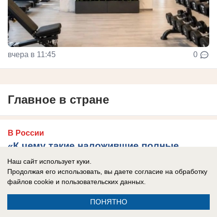
вчера в 11:45
0
Главное в стране
В России
«К чему такие наложившие полные
штаны, вонючие посредники?»: Дмитрий
Наш сайт использует куки.
Медведев рассказал про «пробный шар»
Продолжая его использовать, вы даете согласие на обработку
файлов cookie
и пользовательских данных.
проверки России на прочность
Ситуация с Грузией показала, какие глупые
ПОНЯТНО
взгляды навязывает Запад, сказал