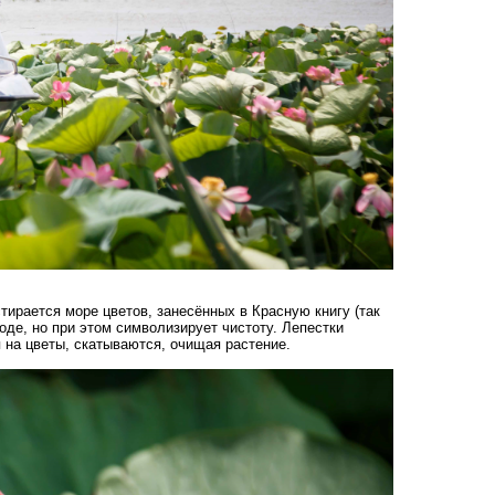
тирается море цветов, занесённых в Красную книгу (так
воде, но при этом символизирует чистоту. Лепестки
 на цветы, скатываются, очищая растение.