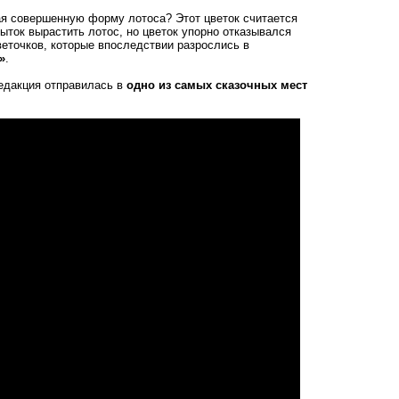
ая совершенную форму лотоса? Этот цветок считается
ток вырастить лотос, но цветок упорно отказывался
еточков, которые впоследствии разрослись в
»
.
едакция отправилась в
одно из самых сказочных мест