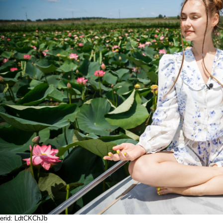
erid: LdtCKChJb