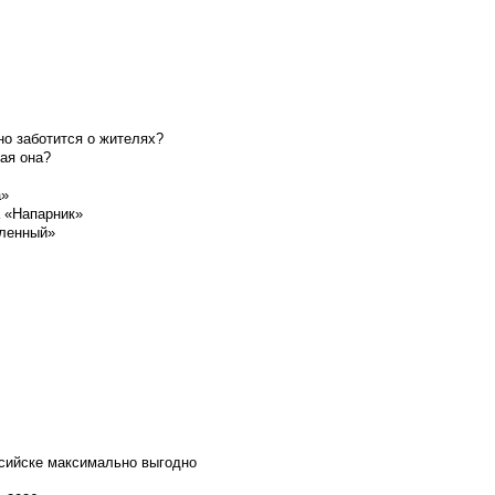
о заботится о жителях?
ая она?
а»
а «Напарник»
шленный»
ссийске максимально выгодно