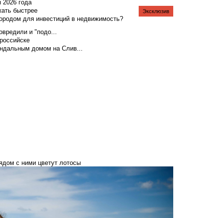
я 2026 года
жать быстрее
Эксклюзив
городом для инвестиций в недвижимость?
вредили и "подо...
российске
андальным домом на Слив...
рядом с ними цветут лотосы