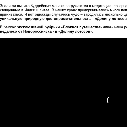
Знали ли вы, что буддийские монахи погружаются в медитацию, созерц
священным в Индии и Китае. В наших краях предпринималось много попы
приживаться. И вот однажды случилось чудо – зародились несколько цв
уникальную природную достопримечательность – «Долину лотосов
В рамках
эксклюзивной рубрики «Блокнот путешественника»
наша р
недалеко от Новороссийска - в «Долину лотосов»
.