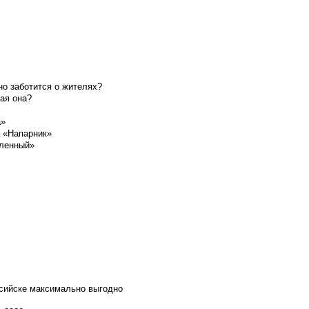
о заботится о жителях?
ая она?
а»
а «Напарник»
шленный»
ссийске максимально выгодно