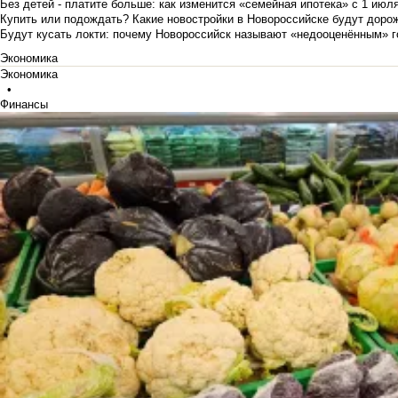
Без детей - платите больше: как изменится «семейная ипотека» с 1 июл
Купить или подождать? Какие новостройки в Новороссийске будут доро
Будут кусать локти: почему Новороссийск называют «недооценённым» 
Экономика
Экономика
•
Финансы