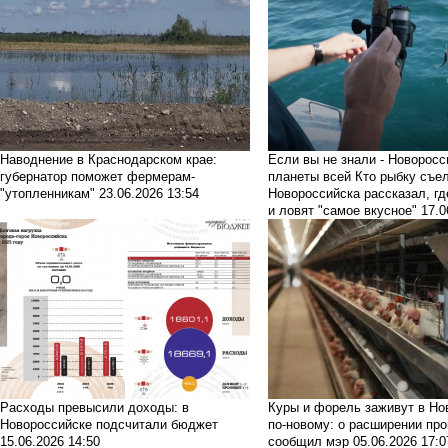
Наводнение в Краснодарском крае:
Если вы не знали - Новоросс
губернатор поможет фермерам-
планеты всей
Кто рыбку съел
"утопленникам"
23.06.2026 13:54
Новороссийска рассказал, г
и ловят "самое вкусное"
17.0
Расходы превысили доходы: в
Куры и форель заживут в Но
Новороссийске подсчитали бюджет
по-новому: о расширении пр
15.06.2026 14:50
сообщил мэр
05.06.2026 17:0