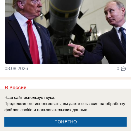
08.08.2026
0
В России
Сербия поддерживает Украину: Вучич
Наш сайт использует куки.
радостно встретил Зеленского и
Продолжая его использовать, вы даете согласие на обработку
файлов cookie
и пользовательских данных.
подписал с ним меморандум «о
взаимопонимании»
ПОНЯТНО
Сербия, традиционно считающаяся братской