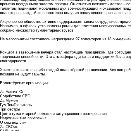
времена всегда было залогом победы. Он отметил важность деятельнос
талантам поднимают моральный дух военнослужащих и оказывают подд
волонтеров: каждый из волонтеров получил заслуженное признание за с
Акционерное общество активно поддерживает своих сотрудников, предо
Например, в офисах установлены рамки для плетения маскировочных се
собрано множество гуманитарных грузов.
На мероприятии состоялось награждение 97 волонтеров из 18 объединен
Концерт в завершение вечера стал настоящим праздником, где сотруд
творческие способности. Эта атмосфера единства и поддержки была о
благодарности.
Хочется сказать спасибо каждой волонтёрской организации. Без вас ре
позиция не будут забыты.
Волонтёрские организации:
Zа Наших Юг
Содействие СВО
Zа Мужем
ГумПомГоспиталь
Три сестры
Центр гуманитарной помощи и ситуационного реагирования
Надёжный тыл побережья
О сем под сим
Zа СВОих