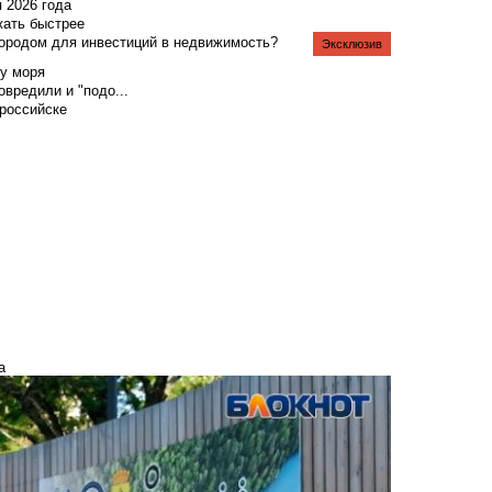
я 2026 года
жать быстрее
городом для инвестиций в недвижимость?
Эксклюзив
у моря
вредили и "подо...
российске
а