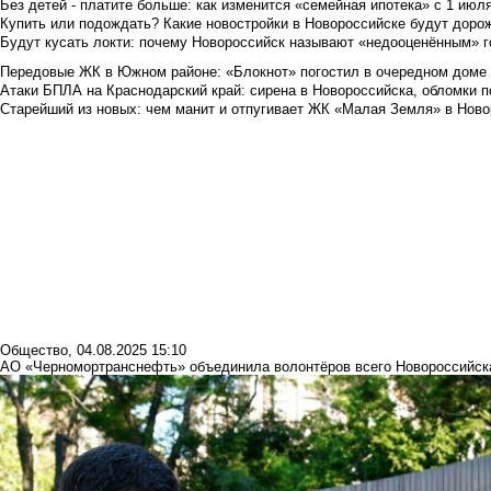
Без детей - платите больше: как изменится «семейная ипотека» с 1 июл
Купить или подождать? Какие новостройки в Новороссийске будут доро
Будут кусать локти: почему Новороссийск называют «недооценённым» 
Передовые ЖК в Южном районе: «Блокнот» погостил в очередном доме 
Атаки БПЛА на Краснодарский край: сирена в Новороссийска, обломки по
Старейший из новых: чем манит и отпугивает ЖК «Малая Земля» в Ново
Общество
,
04.08.2025 15:10
АО «Черномортранснефть» объединила волонтёров всего Новороссийск