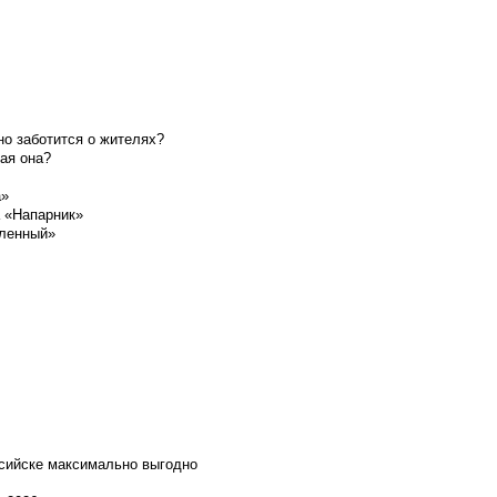
о заботится о жителях?
ая она?
а»
а «Напарник»
шленный»
ссийске максимально выгодно