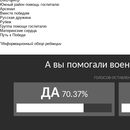
БМВ-центр
Южный район помощь госпиталю
Арсенал
Вместе победим
Русская дружина
Рубеж
Группа помощи госпиталю
Материнские сердца
Путь к Победе
*Информационный обзор редакции