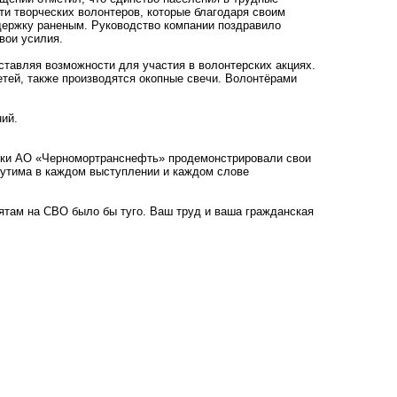
ти творческих волонтеров, которые благодаря своим
ержку раненым. Руководство компании поздравило
вои усилия.
ставляя возможности для участия в волонтерских акциях.
тей, также производятся окопные свечи. Волонтёрами
ий.
ники АО «Черномортранснефть» продемонстрировали свои
щутима в каждом выступлении и каждом слове
бятам на СВО было бы туго. Ваш труд и ваша гражданская