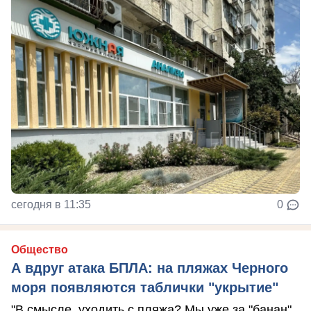
сегодня в 11:35
0
Общество
А вдруг атака БПЛА: на пляжах Черного
моря появляются таблички "укрытие"
"В смысле, уходить с пляжа? Мы уже за "банан"