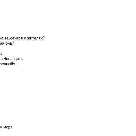
о заботится о жителях?
ая она?
а»
а «Напарник»
шленный»
у моря