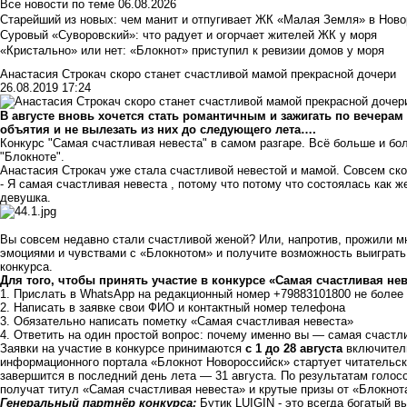
Все новости по теме
06.08.2026
Старейший из новых: чем манит и отпугивает ЖК «Малая Земля» в Ново
Суровый «Суворовский»: что радует и огорчает жителей ЖК у моря
«Кристально» или нет: «Блокнот» приступил к ревизии домов у моря
Анастасия Строкач скоро станет счастливой мамой прекрасной дочери
26.08.2019 17:24
В августе вновь хочется стать романтичным и зажигать по вечерам 
объятия и не вылезать из них до следующего лета….
Конкурс "Самая счастливая невеста" в самом разгаре. Всё больше и бо
"Блокноте".
Анастасия Строкач уже стала счастливой невестой и мамой. Совсем ско
- Я самая счастливая невеста , потому что потому что состоялась как ж
девушка.
Вы совсем недавно стали счастливой женой? Или, напротив, прожили м
эмоциями и чувствами с «Блокнотом» и получите возможность выиграть 
конкурса.
Для того, чтобы принять участие в конкурсе «Самая счастливая нев
1. Прислать в WhatsApp на редакционный номер +79883101800 не более
2. Написать в заявке свои ФИО и контактный номер телефона
3. Обязательно написать пометку «Самая счастливая невеста»
4. Ответить на один простой вопрос: почему именно вы — самая счастл
Заявки на участие в конкурсе принимаются
с 1 до 28 августа
включитель
информационного портала «Блокнот Новороссийск» стартует читательско
завершится в последний день лета — 31 августа. По результатам голос
получат титул «Самая счастливая невеста» и крутые призы от «Блокнота
Генеральный партнёр конкурса:
Бутик LUIGIN - это всегда богатый 