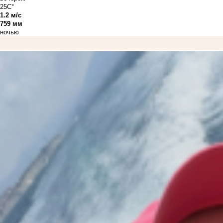
25C°
1.2 м/с
759 мм
ночью