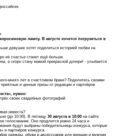
российске
керосиновую лампу. В августе хочется погрузиться в
льше девушек хотят поделиться историей любви на
ро её счастье станет ещё больше.
ена, а скоро стану мамой прекрасной дочери! - улыбается
ного-много лет в счастливом браке? Поделитесь своими
приятные и ценные призы от редакции и партнёров
еста», нужно:
 трёх своих свадебных фотографий
ивая невеста?
но (до 10:00). В пятницу
30 августа в 10:00
на сайте
е голосование. Оно продлится ровно 24 часа и
ования будут выбраны победительницы конкурса, которые
» и партнёров конкурса.
выбор одежды, обуви и аксессуаров для женщин и мужчин