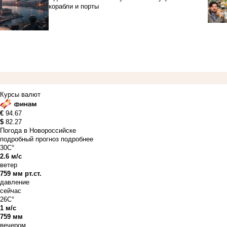
корабли и порты
Курсы валют
€
94.67
$
82.27
Погода в Новороссийске
подробный прогноз
подробнее
30C°
2.6 м/с
ветер
759 мм рт.ст.
давление
сейчас
26C°
1 м/с
759 мм
вечером