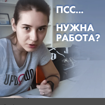
И, самое интересное! Главный приз конкурса -
путешествие на двоих стоимостью 100 тыс. руб.
от турагентства "Европа Тур".
Чтобы принять участие в конкурсе, необходимо
заполнить анкету и отправить на
почту:
blnvrsk@gmail.com
или в Whatsapp – 8-
988-31-01-800. В теме письма укажите «Мисс
Блокнот Новороссийск-2018».
АНКЕТА:
ФИО:
Дата рождения:
Номер телефона: