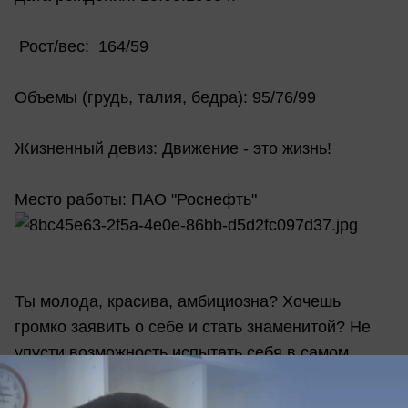
Рост/вес: 164/59
Объемы (грудь, талия, бедра): 95/76/99
Жизненный девиз: Движение - это жизнь!
Место работы: ПАО "Роснефть"
Ты молода, красива, амбициозна? Хочешь
громко заявить о себе и стать знаменитой? Не
упусти возможность испытать себя в самом
масштабном и ярком конкурсе этого лета –
«Мисс Блокнот Новороссийск-2018»!