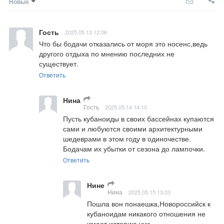
Новые
Гость
2025.05.13 12:06
Что бы бодачи отказались от моря это носенс,ведь 
другого отдыха по мнению последних не 
существует.
Ответить
Нина
Гость
2025.05.14 14:10
Пусть кубаноиды в своих бассейнах купаются 
сами и любуются своими архитектурными 
шедеврами в этом году в одиночестве. 
Бодачам их убытки от сезона до лампочки.
Ответить
Нине
Нина
2025.05.15 13:03
Пошла вон понаешка,Новороссийск к 
кубаноидам никакого отношения не 
имеет,историю учи.