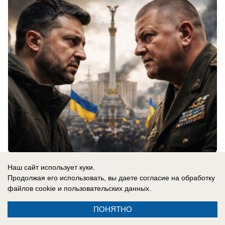
06.08.2026
0
Наш сайт использует куки.
Продолжая его использовать, вы даете согласие на обработку
файлов cookie
и пользовательских данных.
В России
«Нам мешали жить проблемы»: друг
ПОНЯТНО
Усольцевых получил загадочное