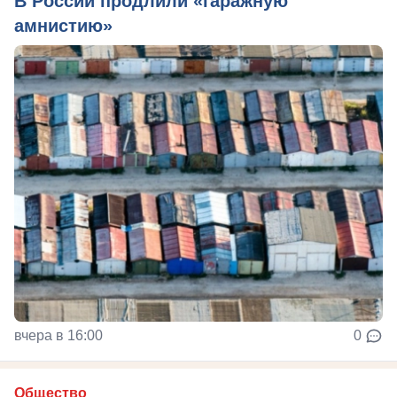
В России продлили «гаражную
амнистию»
вчера в 16:00
0
Общество