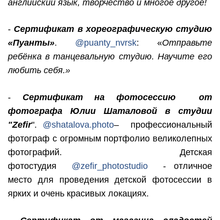
английский язык, творчество и многое другое!
-
Сертификат в хореографическую студию
«Пуанты»
.
@puanty_nvrsk
: «
Отправьте
ребёнка в танцевальную студию. Научите его
любить себя.»
-
Сертификат на фотосессию от
фотографа Юлии Шаталовой в студии
"Zefir
".
@shatalova.photo
– профессиональный
фотограф с огромным портфолио великолепных
фотографий. Детская
фотостудия
@zefir_photostudio
- отличное
место для проведения детской фотосессии в
ярких и очень красивых локациях.