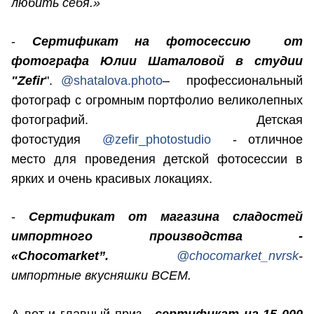
любить себя.»
-
Сертификат на фотосессию от
фотографа Юлии Шаталовой в студии
"Zefir
".
@shatalova.photo
– профессиональный
фотограф с огромным портфолио великолепных
фотографий. Детская
фотостудия
@zefir_photostudio
- отличное
место для проведения детской фотосессии в
ярких и очень красивых локациях.
-
Сертификат от магазина сладостей
импортного производства -
«Chocomarket”.
@chocomarket_nvrsk
-
импортные вкусняшки ВСЕМ.
А вот и главный приз -
сертификат на 15 000