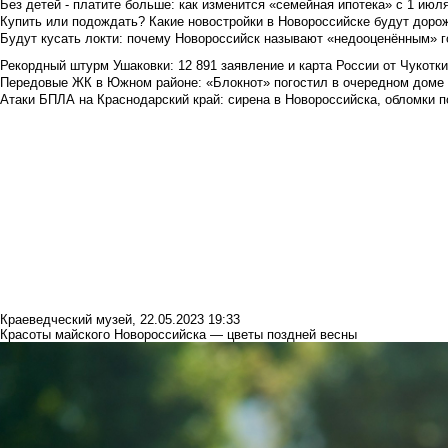
Без детей - платите больше: как изменится «семейная ипотека» с 1 июл
Купить или подождать? Какие новостройки в Новороссийске будут доро
Будут кусать локти: почему Новороссийск называют «недооценённым» 
Рекордный штурм Ушаковки: 12 891 заявление и карта России от Чукотк
Передовые ЖК в Южном районе: «Блокнот» погостил в очередном доме 
Атаки БПЛА на Краснодарский край: сирена в Новороссийска, обломки по
Краеведческий музей
,
22.05.2023 19:33
Красоты майского Новороссийска — цветы поздней весны