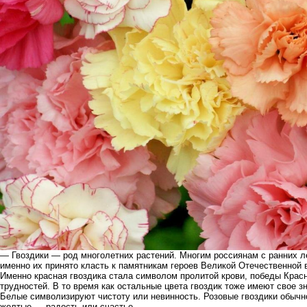
— Гвоздики — род многолетних растений. Многим россиянам с ранних лет
именно их принято класть к памятникам героев Великой Отечественной 
Именно красная гвоздика стала символом пролитой крови, победы Крас
трудностей. В то время как остальные цвета гвоздик тоже имеют свое з
Белые символизируют чистоту или невинность. Розовые гвоздики обычн
желтые — радость или счастье.