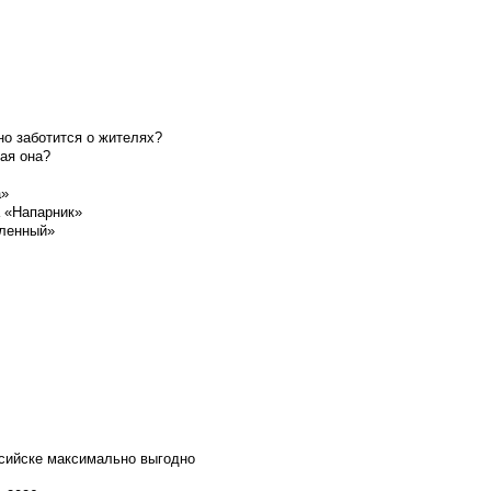
о заботится о жителях?
ая она?
а»
а «Напарник»
шленный»
ссийске максимально выгодно