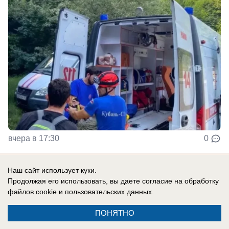
вчера в 17:30
0
Наш сайт использует куки.
Общество
Продолжая его использовать, вы даете согласие на обработку
Кубань оказалась в числе самых
файлов cookie
и пользовательских данных.
проблемных регионов по ипотеке
ПОНЯТНО