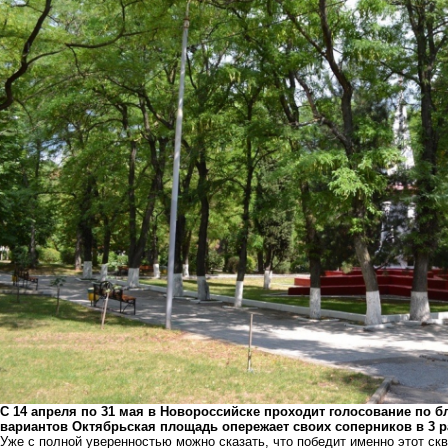
С 14 апреля по 31 мая в Новороссийске проходит голосование по б
вариантов Октябрьская площадь опережает своих соперников в 3 р
Уже с полной уверенностью можно сказать, что победит именно этот скве