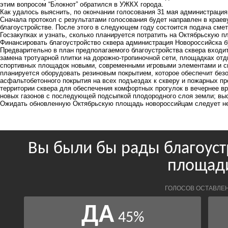
этим вопросом “Блокнот” обратился в УЖКХ города.
Как удалось выяснить, по окончании голосования 31 мая администраци
Сначала протокол с результатами голосования будет направлен в краев
благоустройстве. После этого в следующем году состоится подача смет
Госзакупках и узнать, сколько планируется потратить на Октябрьскую п
Финансировать благоустройство сквера администрация Новороссийска б
Предварительно в план предполагаемого благоустройства сквера входит
замена тротуарной плитки на дорожно-тропиночной сети, площадках отд
спортивных площадок новыми, современными игровыми элементами и с
планируется оборудовать резиновым покрытием, которое обеспечит безо
асфальтобетонного покрытия на всех подъездах к скверу и пожарных пр
территории сквера для обеспечения комфортных прогулок в вечернее в
новых газонов с последующей подсыпкой плодородного слоя земли; выс
Ожидать обновленную Октябрьскую площадь новороссийцам следует не 