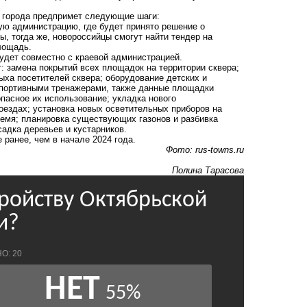
я города предпримет следующие шаги:
ую администрацию, где будет принято решение о
ы, тогда же, новороссийцы смогут найти тендер на
лощадь.
удет совместно с краевой администрацией.
: замена покрытий всех площадок на территории сквера;
ыха посетителей сквера; оборудование детских и
портивными тренажерами, также данные площадки
пасное их использование; укладка нового
оездах; установка новых осветительных приборов на
ремя; планировка существующих газонов и разбивка
адка деревьев и кустарников.
ранее, чем в начале 2024 года.
Фото: rus-towns.ru
Полина Тарасова