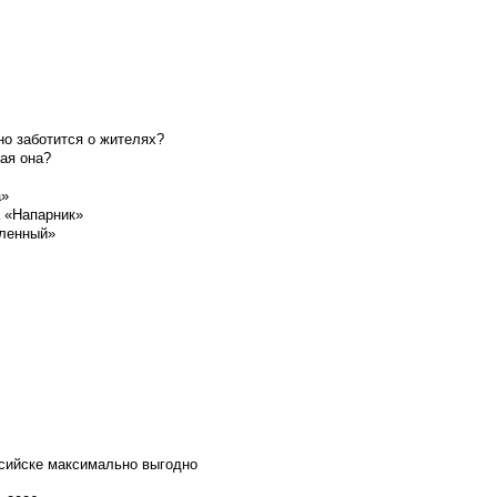
о заботится о жителях?
ая она?
а»
а «Напарник»
шленный»
ссийске максимально выгодно