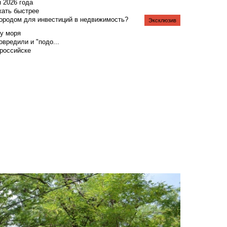
я 2026 года
жать быстрее
городом для инвестиций в недвижимость?
Эксклюзив
у моря
вредили и "подо...
российске