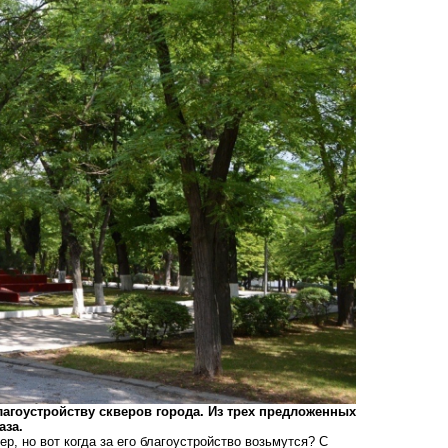
лагоустройству скверов города. Из трех предложенных
аза.
р, но вот когда за его благоустройство возьмутся? С