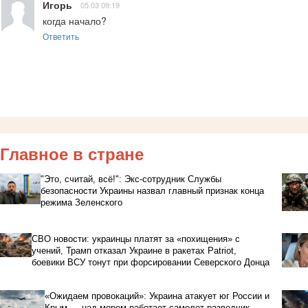
Игорь
05.03 09:19
когда начало?
Ответить
Главное в стране
"Это, считай, всё!": Экс-сотрудник Службы
безопасности Украины назвал главный признак конца
режима Зеленского
СВО новости: украинцы платят за «похищения» с
учений, Трамп отказал Украине в ракетах Patriot,
боевики ВСУ тонут при форсировании Северского Донца
«Ожидаем провокаций»: Украина атакует юг России и
Крым — над морем работает самолет-разведчик