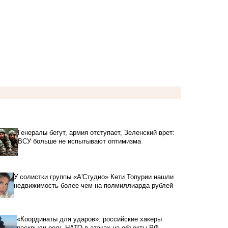
Генералы бегут, армия отступает, Зеленский врет:
ВСУ больше не испытывают оптимизма
У солистки группы «А'Студио» Кети Топурии нашли
недвижимость более чем на полмиллиарда рублей
«Координаты для ударов»: российские хакеры
раскрыли роль НАТО в атаках на объекты РФ