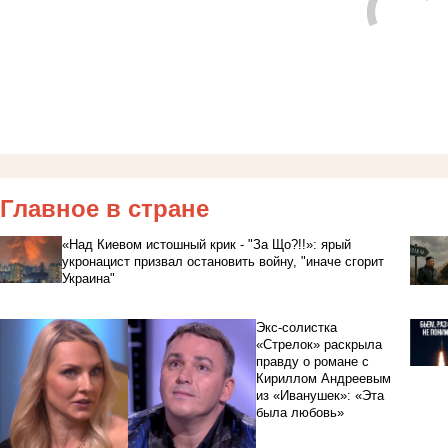
Главное в стране
«Над Киевом истошный крик - "За Що?!!»: ярый
укронацист призвал остановить войну, "иначе сгорит
Украина"
Экс-солистка
«Стрелок» раскрыла
правду о романе с
Кириллом Андреевым
из «Иванушек»: «Эта
была любовь»