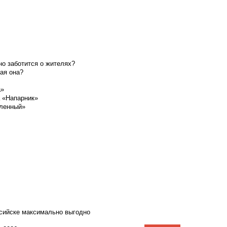
о заботится о жителях?
ая она?
а»
а «Напарник»
шленный»
ссийске максимально выгодно