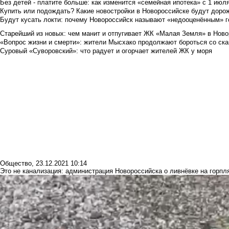
Без детей - платите больше: как изменится «семейная ипотека» с 1 июл
Купить или подождать? Какие новостройки в Новороссийске будут доро
Будут кусать локти: почему Новороссийск называют «недооценённым» 
Старейший из новых: чем манит и отпугивает ЖК «Малая Земля» в Ново
«Вопрос жизни и смерти»: жители Мысхако продолжают бороться со ск
Суровый «Суворовский»: что радует и огорчает жителей ЖК у моря
Общество
,
23.12.2021 10:14
Это не канализация: администрация Новороссийска о ливнёвке на горпл