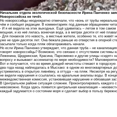
Начальник отдела экологической безопасности Ирина Панченко зая
Новороссийска не течёт.
Но новороссийцы неоднократно отмечали, что «вонь от трубы нереальная
чём и сообщил редакции. В комментариях под
данным обращением
чита
- И я её видела на этих выходных. Ещё удивилась – летом в том самом м
мощная, и из неё лилась вонючая вода, а в метрах десяти от неё пла
- Для понаехов это новость, а местные жители, особенно те, кто живёт 
уже не один десяток лет. Она бежала раньше из отверстия в опорной ст
засыпали только когда пляж облагораживать начали.
Но если Ирина Панченко утверждает, что данная труба – не канализация,
говорят новороссийцы? Возможно, это связано с отсутствием системы к
Леженина, Щедринская, Красина, Пархоменко и другие улицы «сидят» на
вопросу и вызывают ассенизатор по мере необходимости? Маловероятн
Вот и получается, что во время дождей нечистоты стекают в городскую 
два года назад наблюдалась в Мысхако: в одном из многоквартирных 
устремились в открытую ливнёвку, а оттуда – на пляж. Несмотря на ре
не видели нарушения и ссылались на идеальные анализы воды. В конце 
межведомственная комиссия, установившая нарушение и обязавшая заст
В Центральном районе ситуация сложнее. Проконтролировать каждого 
невозможно. Когда здесь появится центральная канализация – неизвест
каждый задумается о состоянии моря и сделает выбор в пользу бережно