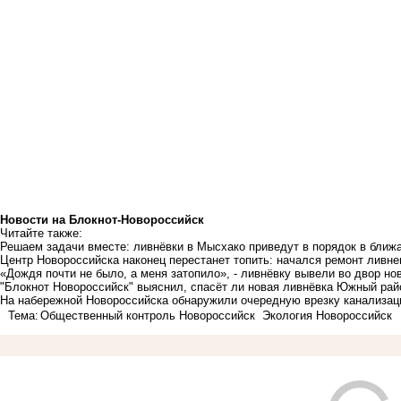
Новости на Блoкнoт-Новороссийск
Читайте также:
Решаем задачи вместе: ливнёвки в Мысхако приведут в порядок в ближ
Центр Новороссийска наконец перестанет топить: начался ремонт ливне
«Дождя почти не было, а меня затопило», - ливнёвку вывели во двор но
"Блокнот Новороссийск" выяснил, спасёт ли новая ливнёвка Южный рай
На набережной Новороссийска обнаружили очередную врезку канализац
Тема:
Общественный контроль Новороссийск
Экология Новороссийск