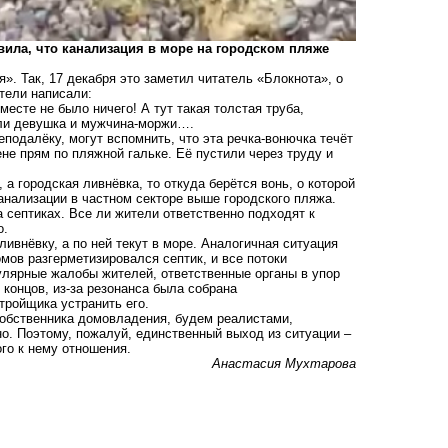
вила, что канализация в море на городском пляже
». Так, 17 декабря это заметил читатель «Блокнота», о
тели написали:
есте не было ничего! А тут такая толстая труба,
вали девушка и мужчина-моржи….
неподалёку, могут вспомнить, что эта речка-вонючка течёт
ене прям по пляжной гальке. Её пустили через труду и
 а городская ливнёвка, то откуда берётся вонь, о которой
анализации в частном секторе выше городского пляжа.
 септиках. Все ли жители ответственно подходят к
о.
ливнёвку, а по ней текут в море. Аналогичная ситуация
домов
разгерметизировался септик
, и все потоки
гулярные жалобы жителей, ответственные органы в упор
концов, из-за резонанса была собрана
ройщика устранить его.
собственника домовладения, будем реалистами,
но. Поэтому, пожалуй, единственный выход из ситуации –
го к нему отношения.
Анастасия Мухтарова