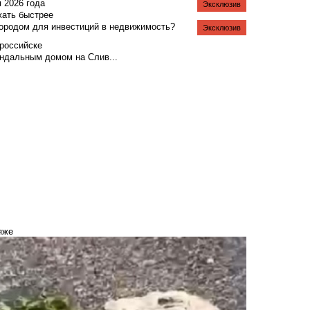
я 2026 года
Эксклюзив
жать быстрее
городом для инвестиций в недвижимость?
Эксклюзив
российске
андальным домом на Слив...
яже