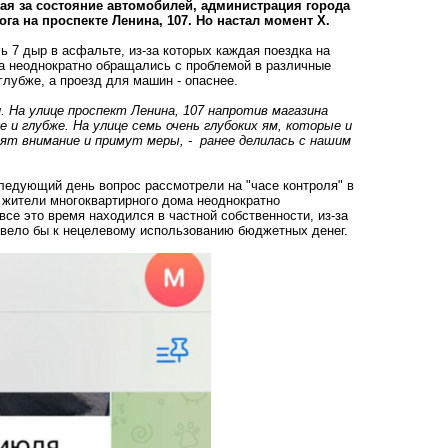
я за состояние автомобилей, администрация города
га на проспекте Ленина, 107. Но настал момент X.
ь 7 дыр в асфальте, из-за которых каждая поездка на
а неоднократно обращались с проблемой в различные
 глубже, а проезд для машин - опаснее.
и. На улице проспект Ленина, 107 напротив магазина
 и глубже. На улице семь очень глубоких ям, которые и
ят внимание и примут меры, - ранее делилась с нашим
ледующий день вопрос рассмотрели на "часе контроля" в
 жители многоквартирного дома неоднократно
все это время находился в частной собственности, из-за
ривело бы к нецелевому использованию бюджетных денег.