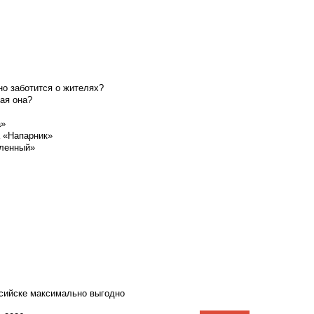
о заботится о жителях?
ая она?
а»
а «Напарник»
шленный»
ссийске максимально выгодно