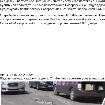
Без детей - платите больше: как изменится «семейная ипотека» с 1 июл
Купить или подождать? Какие новостройки в Новороссийске будут доро
Будут кусать локти: почему Новороссийск называют «недооценённым» 
Старейший из новых: чем манит и отпугивает ЖК «Малая Земля» в Ново
«Вопрос жизни и смерти»: жители Мысхако продолжают бороться со ск
Суровый «Суворовский»: что радует и огорчает жителей ЖК у моря
АВТО
,
28.07.2022 20:03
Ждали полгода, сделали за день: УК «Репино» все-таки услышала мол