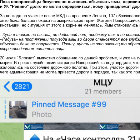
Пока новороссийцы безуспешно пытались объезжать ямы, пережива
и УК "Репино" долго не могли определиться, кому принадлежит доро
За полгода на участке возле МКД на проспекте Ленина, 107 образовалос
авто была больше похожа на американские горки. Жители Новороссийск
инстанции, но ситуация от этого в корне не менялась. Ямы становились
- Куда я только не писала, но действий нет, проблему так и не решил
«Радуга» на протяжении полугода ямы во дворе становятся все глубже
объехать даже не получается. Прошу, пусть на это наконец-то обрат
корреспондентом читательница.
20 июля "Блокнот" выпустил обращение по данной проблеме, и уже на с
мэрии. В пресс-службе администрации Новороссийска подтвердили, что
жаловались на состояние дорожного полотна. При этом, участок дороги 
чего администрация не могла привести дорогу в порядок, так как это п