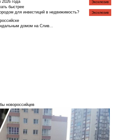
я 2026 года
Эксклюзив
жать быстрее
городом для инвестиций в недвижимость?
Эксклюзив
российске
андальным домом на Слив...
ьбы новороссийцев