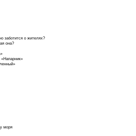
о заботится о жителях?
ая она?
а»
а «Напарник»
шленный»
у моря