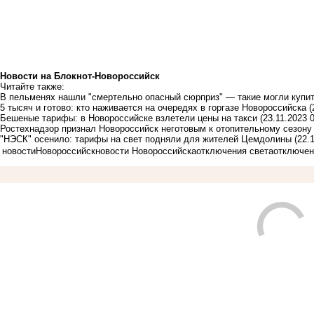
Новости на Блoкнoт-Новороссийск
Читайте также:
В пельменях нашли "смертельно опасный сюрприз" — такие могли купи
5 тысяч и готово: кто наживается на очередях в горгазе Новороссийска
(
Бешеные тарифы: в Новороссийске взлетели цены на такси
(23.11.2023 
Ростехнадзор признал Новороссийск неготовым к отопительному сезон
"НЭСК" осенило: тарифы на свет подняли для жителей Цемдолины
(22.
новости
Новороссийск
новости Новороссийска
отключения света
отключен