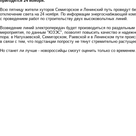
пригодятся 24 ноября.
Всю пятницу жители хуторов Семигорское и Ленинский путь проведут б
отключение света на 24 ноября. По информации энергоснабжающей компан
с проведением работ по строительству двух высоковольтных линий.
Возведение линий электропередач будет производиться по раздельным 
мероприятия, по данным "ЮЗЭС", позволят повысить качество и надежн
пора: в Натухаевской, Семигорском, Раевской и в Ленинском пути прои
в связи с тем, что подстанции попросту не тянут стремительно растуще
Но станет ли лучше - новороссийцы смогут оценить только со временем