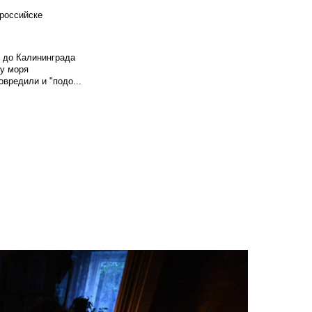
российске
и до Калининграда
у моря
вредили и "подо...