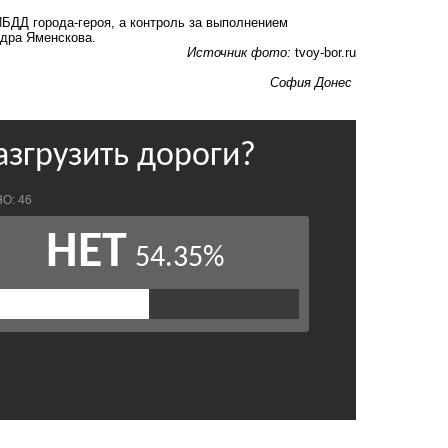
БДД города-героя, а контроль за выполнением
дра Яменскова.
Источник фото:
tvoy-bor.ru
София Донес