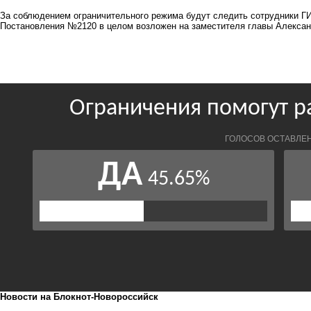
За соблюдением ограничительного режима будут следить сотрудники ГИ
Постановления №2120 в целом возложен на заместителя главы Алексан
Новости на Блoкнoт-Новороссийск