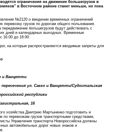
вводятся ограничения на движение большегрузов в
хомяков" в Восточном районе станет меньше, но пока
новление №2120 о введении временных ограничений
 перевозку грузов по дорогам общего пользования.
а передвижение большегрузов будут действовать с
чих дней и календарных выходных. Временные
с 16:00 до 18:00.
рог, на которые распространяются вводимые запреты для
ко
кко и Ванцетти
до пересечения ул. Сакко и Ванцетти/Судостальская
вороссийской республики
 Магистральная, 16
ого хозяйства Дмитрию Мартыненко подготовить и
 по перевозкам грузов транспортными средствами,
алисты Управления транспорта Новороссийска должны
енных автомобильных дорог новых знаков и
в.