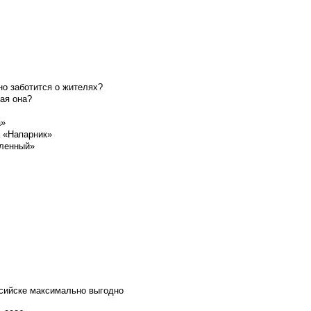
о заботится о жителях?
ая она?
а»
а «Напарник»
шленный»
ссийске максимально выгодно