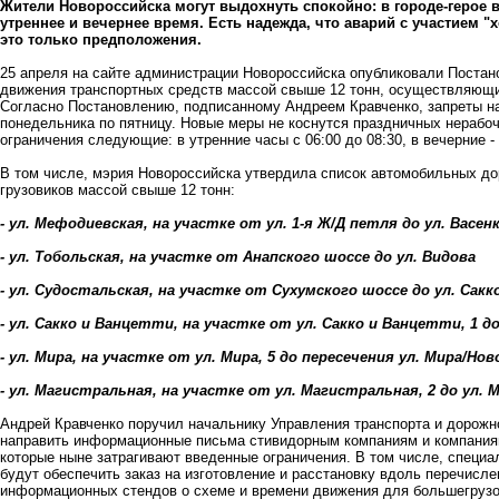
Жители Новороссийска могут выдохнуть спокойно: в городе-герое 
утреннее и вечернее время. Есть надежда, что аварий с участием "
это только предположения.
25 апреля на сайте администрации Новороссийска опубликовали Поста
движения транспортных средств массой свыше 12 тонн, осуществляющих
Согласно Постановлению, подписанному Андреем Кравченко, запреты н
понедельника по пятницу. Новые меры не коснутся праздничных нерабо
ограничения следующие: в утренние часы с 06:00 до 08:30, в вечерние - 
В том числе, мэрия Новороссийска утвердила список автомобильных до
грузовиков массой свыше 12 тонн:
- ул. Мефодиевская, на участке от ул. 1-я Ж/Д петля до ул. Васен
- ул. Тобольская, на участке от Анапского шоссе до ул. Видова
- ул. Судостальская, на участке от Сухумского шоссе до ул. Са
- ул. Сакко и Ванцетти, на участке от ул. Сакко и Ванцетти, 1 
- ул. Мира, на участке от ул. Мира, 5 до пересечения ул. Мира/Но
- ул. Магистральная, на участке от ул. Магистральная, 2 до ул.
Андрей Кравченко поручил начальнику Управления транспорта и дорожн
направить информационные письма стивидорным компаниям и компаниям
которые ныне затрагивают введенные ограничения. В том числе, специ
будут обеспечить заказ на изготовление и расстановку вдоль перечисл
информационных стендов о схеме и времени движения для большегрузо