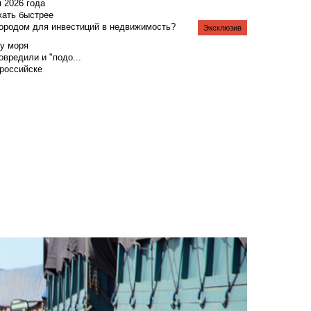
я 2026 года
жать быстрее
городом для инвестиций в недвижимость?
Эксклюзив
у моря
вредили и "подо...
российске