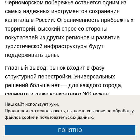
Черноморском побережье останется одним из
самых надежных инструментов сохранения
капитала в России. Ограниченность прибрежных
территорий, высокий спрос со стороны
покупателей из других регионов и развитие
туристической инфраструктуры будут
поддерживать цены.
Главный вывод: рынок входит в фазу
структурной перестройки. Универсальных
решений больше нет — для каждого города,
сегмента и даже конкретного ЖК нужен
индивидуальный анализ. Инвесторы становятся
Наш сайт использует куки.
Продолжая его использовать, вы даете согласие на обработку
избирательнее, а покупатели — требовательнее
файлов cookie
и пользовательских данных.
к качеству. И именно в этой избирательности —
ключ к успешным сделкам в 2026 году.
ПОНЯТНО