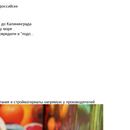
российске
и до Калининграда
у моря
вредили и "подо...
итания и стройматериалы напрямую у производителей