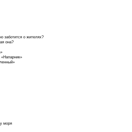
о заботится о жителях?
ая она?
а»
а «Напарник»
шленный»
у моря