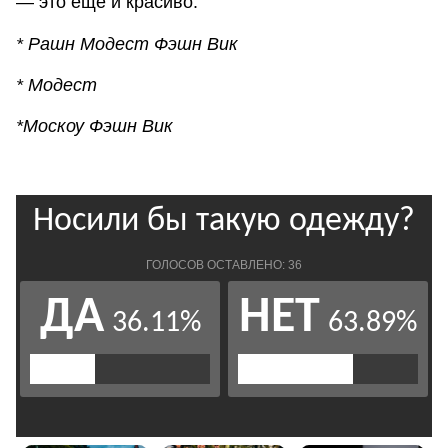
— это еще и красиво.
* Рашн Модест Фэшн Вик
* Модест
*Москоу Фэшн Вик