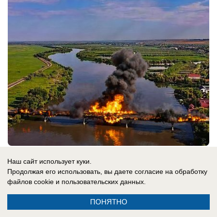
09.08.2026
0
Наш сайт использует куки.
Продолжая его использовать, вы даете согласие на обработку
файлов cookie
и пользовательских данных.
В России
Одесса в огне: ВС РФ уничтожают
ПОНЯТНО
украинские корабли и порты