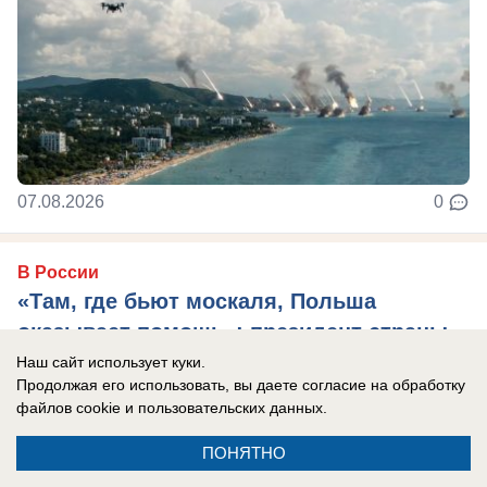
07.08.2026
0
В России
«Там, где бьют москаля, Польша
оказывает помощь»: президент страны
сделал агрессивное заявление в адрес
Наш сайт использует куки.
Продолжая его использовать, вы даете согласие на обработку
России
файлов cookie
и пользовательских данных.
Захарова: Это пример «клинической
ПОНЯТНО
русофобии», которая «влияет на когнитивные