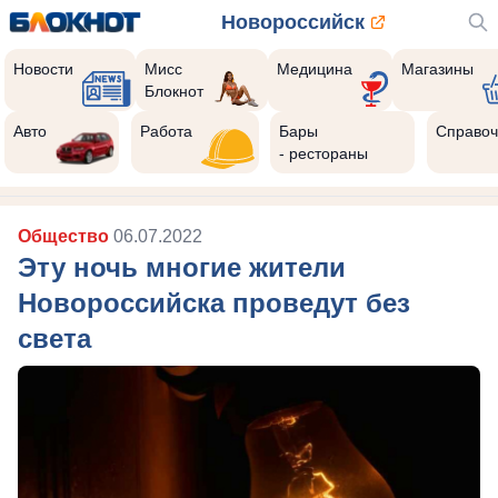
Новороссийск
Новости
Мисс
Медицина
Магазины
Блокнот
Авто
Работа
Бары
Справоч
- рестораны
Общество
06.07.2022
Эту ночь многие жители
Новороссийска проведут без
света