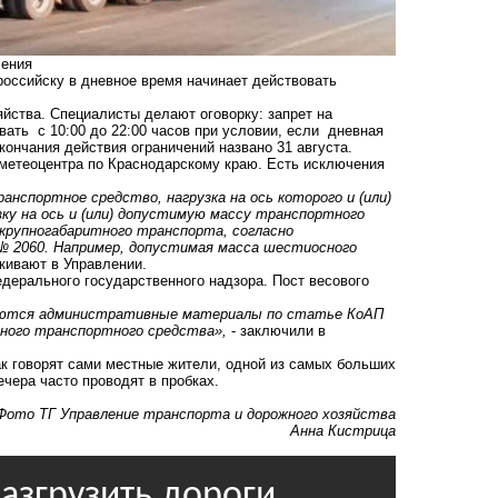
чения
оссийску в дневное время начинает действовать
йства. Специалисты делают оговорку: запрет на
ать с 10:00 до 22:00 часов при условии, если дневная
кончания действия ограничений названо 31 августа.
метеоцентра по Краснодарскому краю. Есть исключения
нспортное средство, нагрузка на ось которого и (или)
ку на ось и (или) допустимую массу транспортного
 крупногабаритного транспорта, согласно
№ 2060. Например, допустимая масса шестиосного
ркивают в Управлении.
дерального государственного надзора. Пост весового
ляются административные материалы по статье КоАП
тного транспортного средства»,
- заключили в
ак говорят сами местные жители, одной из самых больших
ечера часто проводят в пробках.
Фото ТГ Управление транспорта и дорожного хозяйства
Анна Кистрица