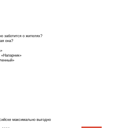
о заботится о жителях?
ая она?
а»
а «Напарник»
шленный»
ссийске максимально выгодно