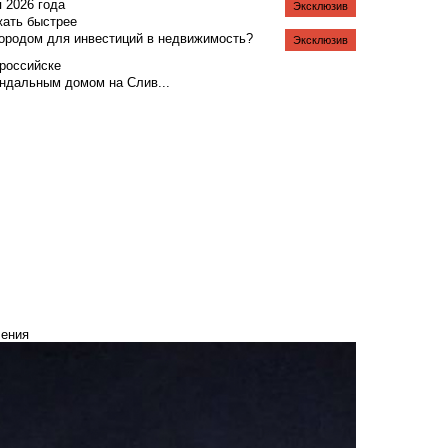
я 2026 года
Эксклюзив
жать быстрее
городом для инвестиций в недвижимость?
Эксклюзив
российске
андальным домом на Слив...
чения