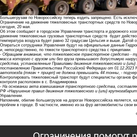
Большегрузам по Новороссийску теперь ездить запрещено. Есть исклю
Ограничение на движение тяжеловесных транспортных средств по Новор
сегодня, 20 мая.
Об этом сообщают в городском Управлении транспорта и дорожного хозя
движение тяжеловесных грузовых транспортных средств будет действов
температура воздуха будет равно 32 градусам Цельсия и выше. Датой о
Опираться сотрудники Управления будут на официальные данные Гидро
и, непосредственно, по тяжести транспортного средства с прицепами.
- Обращаем внимание, что тяжеловесное транспортное средство - тра
масса которого с грузом или без груза превышают допустимую нагруз
средства, установленные Правилами движения тяжеловесного и (или)
постановлению Правительства Российской Федерации от 01.12.2023 
автопоезда (тягач + прицеп) не должна превышать 44 тонны
, - подче
Контролировать тяжеловесный транспорт будут специалисты органов фе
контроля расположен в с. Владимировка
- На основании акта взвешивания транспортного средства, состав
РФ «Нарушение правил движения тяжеловесного и (или) крупногабари
Управлении.
Напомним, обилие большегрузов на дорогах Новороссийска является, к
проблем в городе. В частности, именно из-за фур автомобилисты свои в