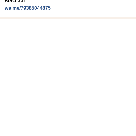
Веб-сайт:
wa.me/79385044875