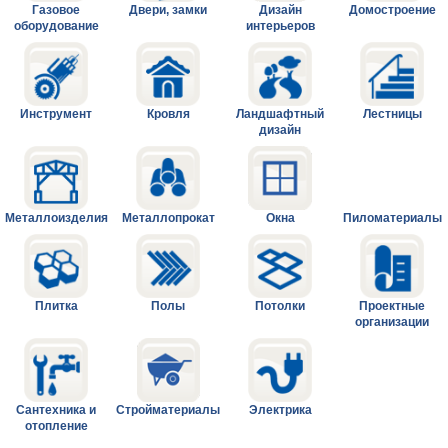
Газовое
Двери, замки
Дизайн
Домостроение
оборудование
интерьеров
Инструмент
Кровля
Ландшафтный
Лестницы
дизайн
Металлоизделия
Металлопрокат
Окна
Пиломатериалы
Плитка
Полы
Потолки
Проектные
организации
Сантехника и
Стройматериалы
Электрика
отопление