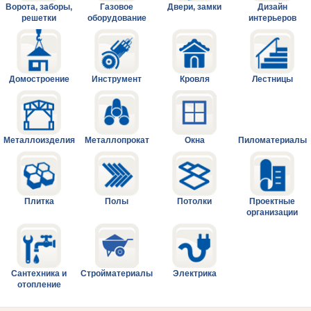
Ворота, заборы,
Газовое
Двери, замки
Дизайн
решетки
оборудование
интерьеров
Домостроение
Инструмент
Кровля
Лестницы
Металлоизделия
Металлопрокат
Окна
Пиломатериалы
Плитка
Полы
Потолки
Проектные
организации
Сантехника и
Стройматериалы
Электрика
отопление