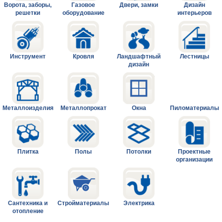
Ворота, заборы,
Газовое
Двери, замки
Дизайн
решетки
оборудование
интерьеров
Инструмент
Кровля
Ландшафтный
Лестницы
дизайн
Металлоизделия
Металлопрокат
Окна
Пиломатериалы
Плитка
Полы
Потолки
Проектные
организации
Сантехника и
Стройматериалы
Электрика
отопление