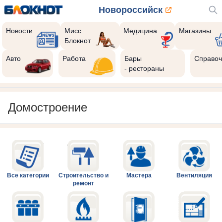
Новороссийск
Новости
Мисс
Медицина
Магазины
Блокнот
Авто
Работа
Бары
Справоч
- рестораны
Домостроение
Все категории
Строительство и
Мастера
Вентиляция
ремонт