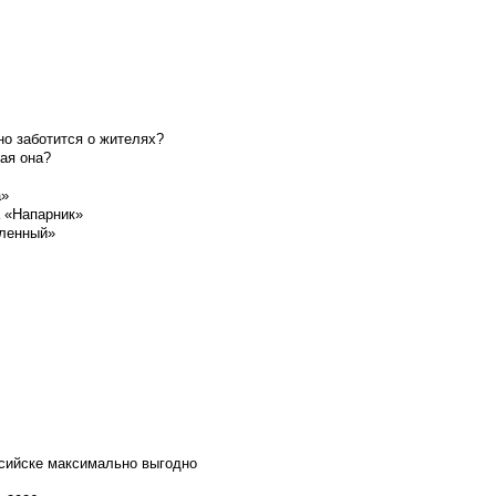
о заботится о жителях?
ая она?
а»
а «Напарник»
шленный»
ссийске максимально выгодно