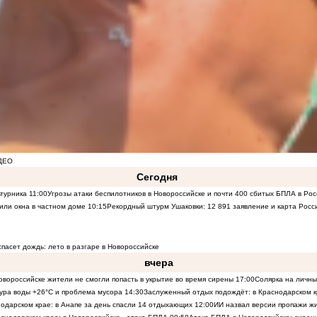
ДЕО
Сегодня
ьтурника
11:00
Угрозы атаки беспилотников в Новороссийске и почти 400 сбитых БПЛА в Рос
или окна в частном доме
10:15
Рекордный штурм Ушаковки: 12 891 заявление и карта Росс
пасет дождь: лето в разгаре в Новороссийске
вчера
овороссийске жители не смогли попасть в укрытие во время сирены
17:00
Солярка на личны
тура воды +26°C и проблема мусора
14:30
Заслуженный отдых подождёт: в Краснодарском к
одарском крае: в Анапе за день спасли 14 отдыхающих
12:00
ИИ назвал версии пропажи ж