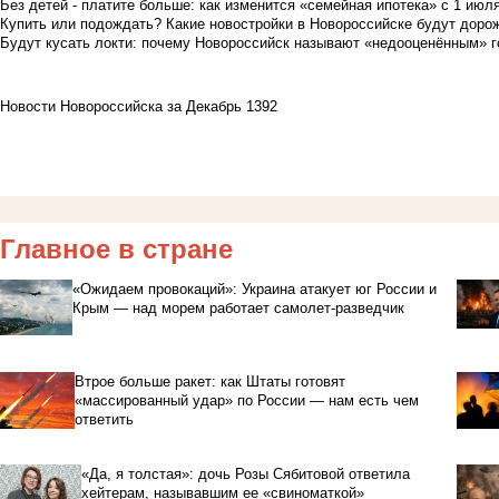
Без детей - платите больше: как изменится «семейная ипотека» с 1 июл
Купить или подождать? Какие новостройки в Новороссийске будут доро
Будут кусать локти: почему Новороссийск называют «недооценённым» 
Новости Новороссийска за Декабрь 1392
Главное в стране
«Ожидаем провокаций»: Украина атакует юг России и
Крым — над морем работает самолет-разведчик
Втрое больше ракет: как Штаты готовят
«массированный удар» по России — нам есть чем
ответить
«Да, я толстая»: дочь Розы Сябитовой ответила
хейтерам, называвшим ее «свиноматкой»