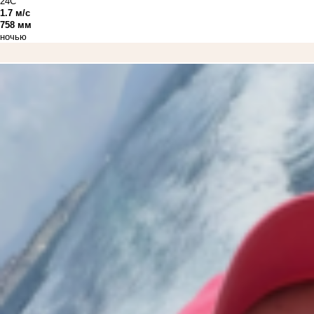
24C°
1.7 м/с
758 мм
ночью