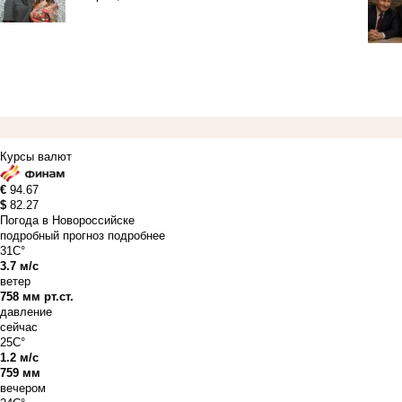
Курсы валют
€
94.67
$
82.27
Погода в Новороссийске
подробный прогноз
подробнее
31C°
3.7 м/с
ветер
758 мм рт.ст.
давление
сейчас
25C°
1.2 м/с
759 мм
вечером