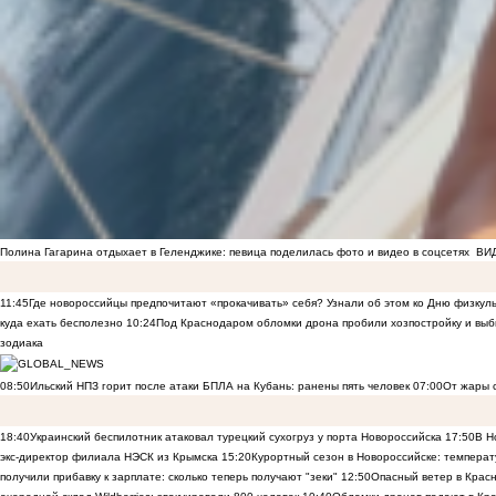
Полина Гагарина отдыхает в Геленджике: певица поделилась фото и видео в соцсетях
ВИ
11:45
Где новороссийцы предпочитают «прокачивать» себя? Узнали об этом ко Дню физкул
куда ехать бесполезно
10:24
Под Краснодаром обломки дрона пробили хозпостройку и выб
зодиака
08:50
Ильский НПЗ горит после атаки БПЛА на Кубань: ранены пять человек
07:00
От жары с
18:40
Украинский беспилотник атаковал турецкий сухогруз у порта Новороссийска
17:50
В Н
экс-директор филиала НЭСК из Крымска
15:20
Курортный сезон в Новороссийске: темпера
получили прибавку к зарплате: сколько теперь получают "зеки"
12:50
Опасный ветер в Красн