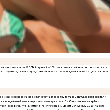
сии: как прошла ночь
10:30
Всё, кроме АИ-100: где в Новороссийске можно заправиться, а
ии от Чукотки до Калининграда
09:00
Гороскоп жары: чем лучше заняться в субботу знакам
е нужды: в Новороссийске осудят работника за кражу топлива
16:10
Задержан депутат и
рае каждый пятый пенсионер продолжает трудиться
13:40
Заключенные на Кубани
ителя Геленджика: что на самом деле случилось с Андреем Белоусовым
11:10
Атакован