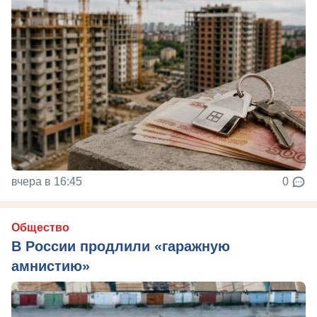
вчера в 16:45
0
Общество
В России продлили «гаражную
амнистию»