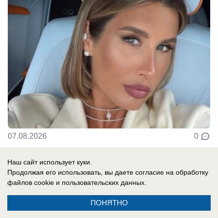
07.08.2026
0
Наш сайт использует куки.
В России
Продолжая его использовать, вы даете согласие на обработку
«Там, где бьют москаля, Польша
файлов cookie
и пользовательских данных.
оказывает помощь»: президент страны
ПОНЯТНО
сделал агрессивное заявление в адрес