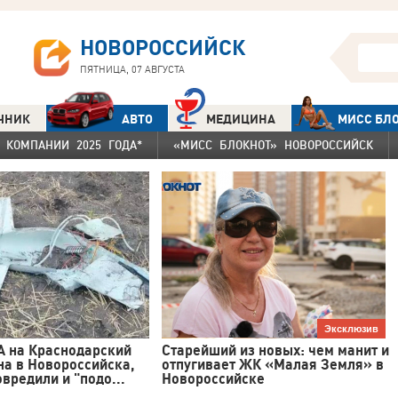
НОВОРОССИЙСК
ПЯТНИЦА, 07 АВГУСТА
ЧНИК
АВТО
МЕДИЦИНА
МИСС БЛ
 КОМПАНИИ 2025 ГОДА*
«МИСС БЛОКНОТ» НОВОРОССИЙСК
Эксклюзив
А на Краснодарский
Старейший из новых: чем манит и
на в Новороссийска,
отпугивает ЖК «Малая Земля» в
вредили и "подо...
Новороссийске