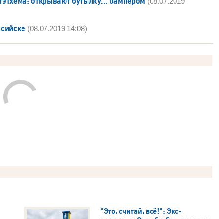
этхема: открывают бутылку... бампером
(08.07.2019
ссийске
(08.07.2019 14:08)
"Это, считай, всё!": Экс-