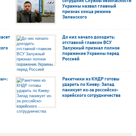
сотрудник Службы безопасности
Украины назвал главный
признак конца режима
Зеленского
пасет
До них начало доходить:
отставной главком ВСУ
кого
Залужный признал полное
поражение Украины перед
Россией
мы»:
Ракетчики из КНДР готовы
ударить по Киеву: Запад
паникует из-за российско-
корейского сотрудничества