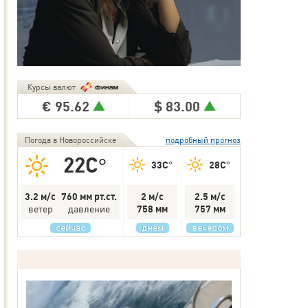
Курсы валют
€
95.62
$
83.00
Погода в Новороссийске
подробный прогноз
22C°
33C°
28C°
3.2 м/с
760 мм рт.ст.
2 м/с
2.5 м/с
ветер
давление
758 мм
757 мм
сейчас
днём
вечером