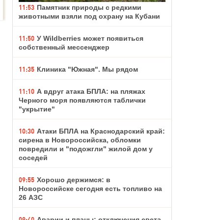
11:53
Памятник природы с редкими
животными взяли под охрану на Кубани
11:50
У Wildberries может появиться
собственный мессенджер
11:35
Клиника "Южная". Мы рядом
11:10
А вдруг атака БПЛА: на пляжах
Черного моря появляются таблички
"укрытие"
10:30
Атаки БПЛА на Краснодарский край:
сирена в Новороссийска, обломки
повредили и "подожгли" жилой дом у
соседей
09:55
Хорошо держимся: в
Новороссийске сегодня есть топливо на
26 АЗС
09:40
Аварии и планы: отключения света,