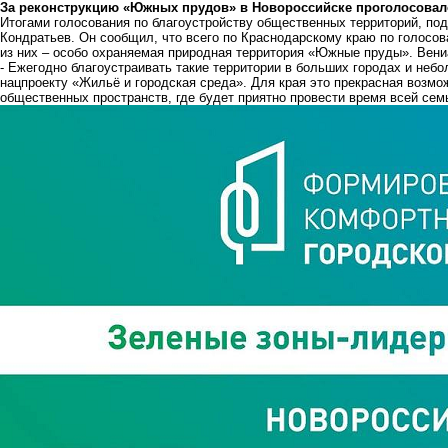
За реконструкцию «Южных прудов» в Новороссийске проголосовало
Итогами голосования по благоустройству общественных территорий, по
Кондратьев. Он сообщил, что всего по Краснодарскому краю по голосов
из них – особо охраняемая природная территория «Южные пруды». Вени
- Ежегодно благоустраивать такие территории в больших городах и не
нацпроекту «Жильё и городская среда». Для края это прекрасная возм
общественных пространств, где будет приятно провести время всей семь