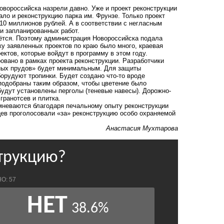
вороссийска назрели давно. Уже и проект реконструкции
ало и реконструкцию парка им. Фрунзе. Только проект
0 миллионов рублей. А в соответствии с негласным
и запланированных работ.
ётся. Поэтому администрация Новороссийска подала
ку заявленных проектов по краю было много, краевая
ектов, которые войдут в программу в этом году.
овано в рамках проекта реконструкции
. Разработчики
ных прудов» будет минимальным. Для защиты
орудуют тропинки. Будет создано что-то вроде
подобраны таким образом, чтобы цветение было
будут установлены перголы (теневые навесы). Дорожно-
гранотсев и плитка.
мневаются благодаря печальному опыту реконструкции
йцев проголосовали «за» реконструкцию особо охраняемой
Анастасия Мухтарова