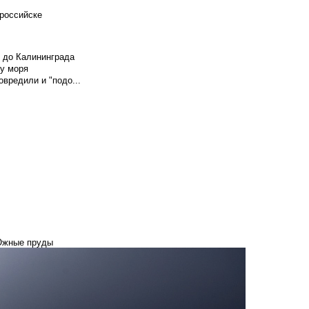
российске
и до Калининграда
у моря
вредили и "подо...
 Южные пруды