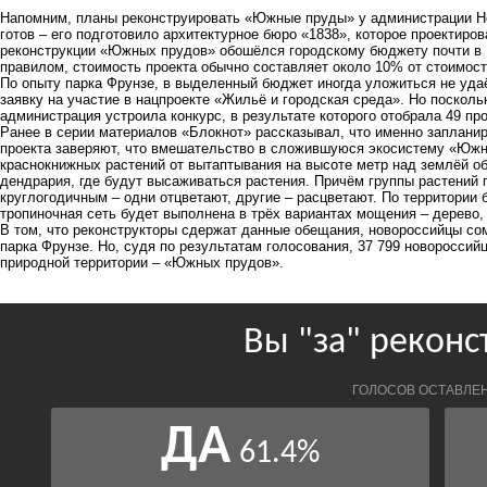
Напомним, планы реконструировать «Южные пруды» у администрации Но
готов – его подготовило архитектурное бюро «1838», которое проектиров
реконструкции «Южных прудов» обошёлся городскому бюджету почти в 1
правилом, стоимость проекта обычно составляет около 10% от стоимост
По опыту парка Фрунзе, в выделенный бюджет иногда уложиться не уда
заявку на участие в нацпроекте «Жильё и городская среда». Но посколь
администрация устроила конкурс, в результате которого отобрала 49 про
Ранее в серии материалов
«Блокнот» рассказывал, что именно запланир
проекта заверяют, что вмешательство в сложившуюся экосистему «Юж
краснокнижных растений от вытаптывания на высоте метр над землёй об
дендрария, где будут высаживаться растения. Причём группы растений 
круглогодичным – одни отцветают, другие – расцветают. По территории 
тропиночная сеть будет выполнена в трёх вариантах мощения – дерево, 
В том, что реконструкторы сдержат данные обещания, новороссийцы со
парка Фрунзе. Но, судя по результатам голосования, 37 799 новоросси
природной территории – «Южных прудов».