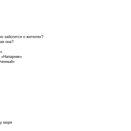
о заботится о жителях?
ая она?
а»
а «Напарник»
шленный»
у моря