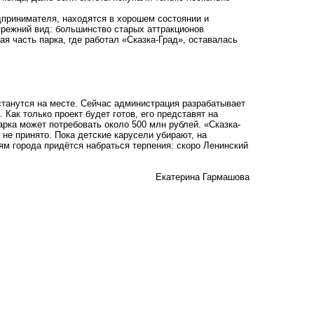
дпринимателя, находятся в хорошем состоянии и
прежний вид: большинство старых аттракционов
я часть парка, где работал «Сказка-Град», оставалась
останутся на месте. Сейчас администрация разрабатывает
Как только проект будет готов, его представят на
арка может потребовать около 500 млн рублей. «Сказка-
 не принято. Пока детские карусели убирают, на
м города придётся набраться терпения: скоро Ленинский
Екатерина Гармашова