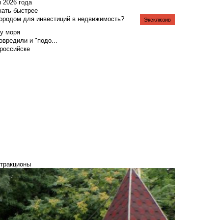
я 2026 года
жать быстрее
городом для инвестиций в недвижимость?
Эксклюзив
у моря
вредили и "подо...
российске
ттракционы