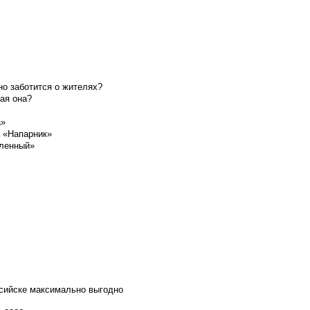
о заботится о жителях?
ая она?
а»
а «Напарник»
шленный»
ссийске максимально выгодно