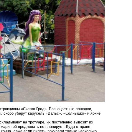
ттракционы «Сказка-Град». Разноцветные лошадки,
, скоро уберут карусель «Вальс», «Солнышко» и яркие
складывают на тротуаре, их постепенно вывозят из
и мэрия её продлевать не планирует. Куда отправят
о конца, даже если билеты покупали только несколько