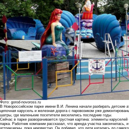
Фото: gorod-novoross.ru
В Новороссийском парке имени В.И. Ленина начали разбирать детские а
цепочная карусель и железная дорога с паровозиком уже демонтированы
шатры, где маленькие посетители веселились последние годы.
Сейчас в парке разворачивается грустная картина: элементы каруселей 
парка. Работник компании рассказал, что аренда участка закончилась, 
аттракционы, пока неизвестно. Он добавил, что дети катались до самог