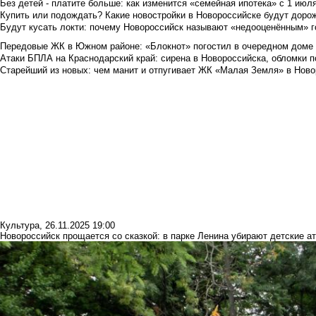
Без детей - платите больше: как изменится «семейная ипотека» с 1 июл
Купить или подождать? Какие новостройки в Новороссийске будут доро
Будут кусать локти: почему Новороссийск называют «недооценённым» 
Передовые ЖК в Южном районе: «Блокнот» погостил в очередном доме 
Атаки БПЛА на Краснодарский край: сирена в Новороссийска, обломки по
Старейший из новых: чем манит и отпугивает ЖК «Малая Земля» в Ново
Культура
,
26.11.2025 19:00
Новороссийск прощается со сказкой: в парке Ленина убирают детские а