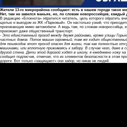
Жители 13-го микрорайона сообщают: есть в нашем городе такое ме
Нет, там не завелся маньяк, но, по словам новороссийцев, каждый
В редакцию «Блокнота» обратился читатель, цель которого обратить вн
щелью и выездом из ЖК «Парковый». Он настолько узкий, что приходитс
проезжающие мимо автомобили. А ведь там, по словам новороссийца, е
проезжает даже общественный транспорт.
- Это единственный проезд между двумя районами, кроме улицы Горьк
частных домов. Поток машин огромный, там же ходит общественный
для пешеходов этот проход опасен для жизни, так как полностью от
машинами, или вплотную прижимаясь к забору. В случае чего, даже в 
другой стена. Дети этой дорогой ходят в школу, я ежедневно хожу на
сообщил подписчик, отмечая, что из элементов безопасности в этом п
дороги. Вот только «защищают» они забор, но никак не людей.