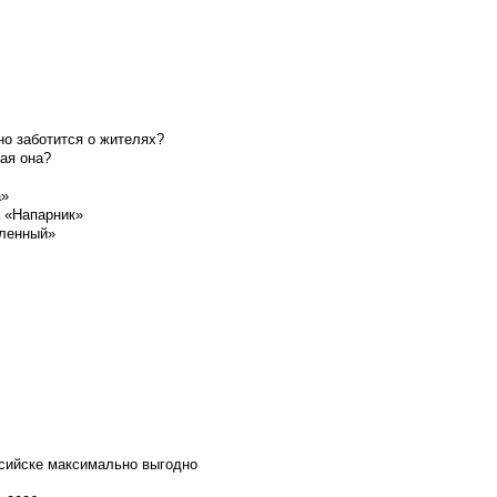
о заботится о жителях?
ая она?
а»
а «Напарник»
шленный»
ссийске максимально выгодно