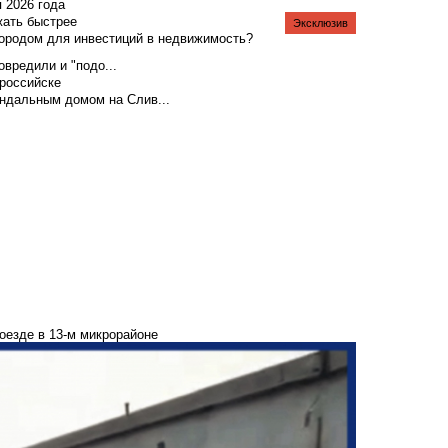
я 2026 года
жать быстрее
Эксклюзив
городом для инвестиций в недвижимость?
вредили и "подо...
российске
андальным домом на Слив...
оезде в 13-м микрорайоне