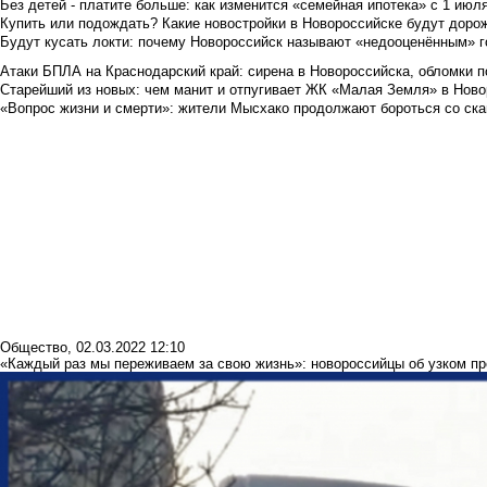
Без детей - платите больше: как изменится «семейная ипотека» с 1 июл
Купить или подождать? Какие новостройки в Новороссийске будут доро
Будут кусать локти: почему Новороссийск называют «недооценённым» 
Атаки БПЛА на Краснодарский край: сирена в Новороссийска, обломки по
Старейший из новых: чем манит и отпугивает ЖК «Малая Земля» в Ново
«Вопрос жизни и смерти»: жители Мысхако продолжают бороться со ск
Общество
,
02.03.2022 12:10
«Каждый раз мы переживаем за свою жизнь»: новороссийцы об узком пр