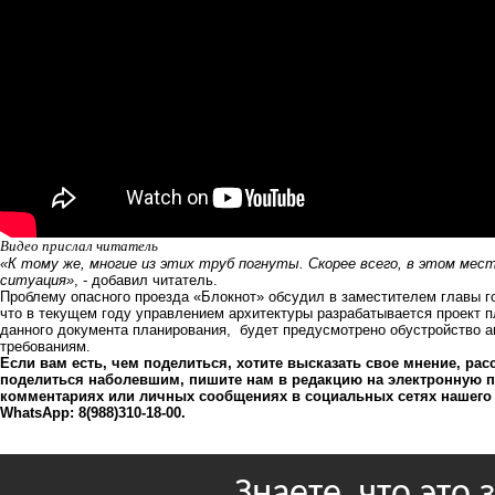
Видео прислал читатель
«К тому же, многие из этих труб погнуты. Скорее всего,
в этом мест
ситуация»
, - добавил читатель.
Проблему опасного проезда «Блокнот» обсудил в заместителем главы 
что в текущем году управлением архитектуры разрабатывается проект п
данного документа планирования, будет предусмотрено обустройство 
требованиям.
Если вам есть, чем поделиться, хотите высказать свое мнение, ра
поделиться наболевшим, пишите нам в редакцию на электронную 
комментариях или личных сообщениях в социальных сетях нашего
WhatsApp:
8(988)310-18-00
.