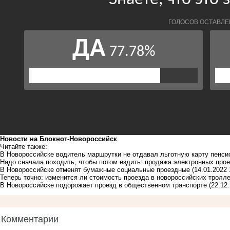
Новости на Блoкнoт-Новороссийск
Читайте также:
В Новороссийске водитель маршрутки не отдавал льготную карту пенсио
Надо сначала походить, чтобы потом ездить: продажа электронных про
В Новороссийске отменят бумажные социальные проездные
(14.01.2022 
Теперь точно: изменится ли стоимость проезда в новороссийских тролл
В Новороссийске подорожает проезд в общественном транспорте
(22.12
Комментарии