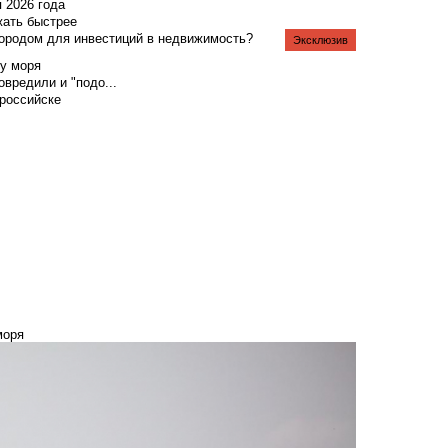
я 2026 года
жать быстрее
городом для инвестиций в недвижимость?
Эксклюзив
у моря
вредили и "подо...
российске
моря