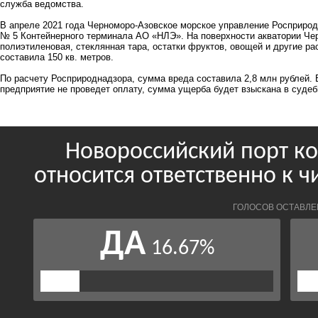
служба ведомства.
В апреле 2021 года Черноморо-Азовское морское управление Росприрод
№ 5 Контейнерного терминала АО «НЛЭ». На поверхности акватории Че
полиэтиленовая, стеклянная тара, остатки фруктов, овощей и другие 
составила 150 кв. метров.
По расчету Росприроднадзора, сумма вреда составила 2,8 млн рублей. 
предприятие не проведет оплату, сумма ущерба будет взыскана в судеб