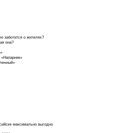
о заботится о жителях?
ая она?
а»
а «Напарник»
шленный»
ссийске максимально выгодно