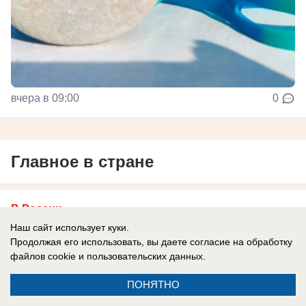
вчера в 09:00
0
Главное в стране
В России
«Россию? На слабо?»: почему
Наш сайт использует куки.
Продолжая его использовать, вы даете согласие на обработку
провалилась игра Трампа с обещанием
файлов cookie
и пользовательских данных.
Зеленскому лицензии на ракеты для
Patriot
ПОНЯТНО