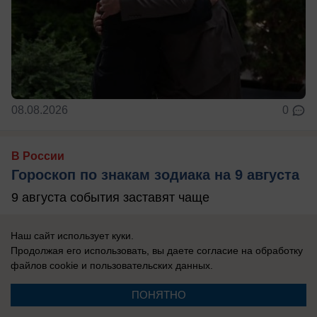
08.08.2026
0
В России
Гороскоп по знакам зодиака на 9 августа
9 августа события заставят чаще
прислушиваться не только к логике, но и к
собственным ощущениям. Убывающая Луна
Наш сайт использует куки.
Продолжая его использовать, вы даете согласие на обработку
располагает к ...
файлов cookie
и пользовательских данных.
ПОНЯТНО