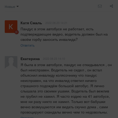
Новые
Катя Смаль
2022.08.23 14:21
Пандус в этом автобусе не работает, есть 
подтверждающее видео, водитель должен был на 
своём горбу заносить инвалида?
Ответить
Екатерина
2022.08.23 14:10
Я была в этом автобусе, пандус не откидывался , он 
был неисправен. Водитель не сидел , он встал 
объяснил инвалиду колясочнику что пандус 
неисправен, на что инвалид ответил ничего 
страшного подождём большой автобус. Я лично 
слышала это своими ушами. Водитель был вежлив 
не грубил не хамил. Я часто ездию на 41 автобусе, 
мне ни разу никто не хамил. Только вот бабушки 
вечно возмущаются им видать скучно дома , сами 
провоцируют скандалы вечно чем то недовольны.
Ответить