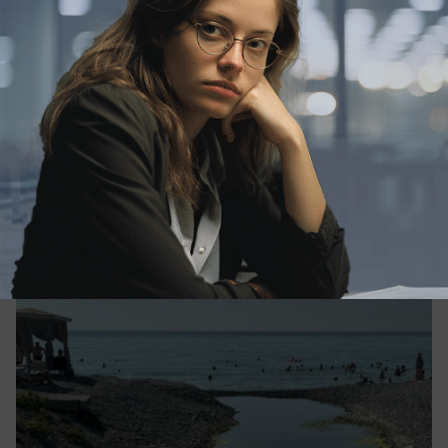
вчера в 17:45
1
Общество
Новороссийцы спасают лагуну как могут:
проран копают лопатой, а мальки
погибают не дождавшись помощи
Чиновники пока не прикладывают усилий