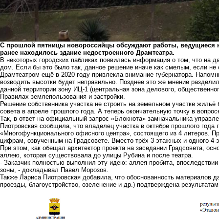
С прошлой пятницы новороссийцы обсуждают работы, ведущиеся н
ранее находилось здание недостроенного Драмтеатра.
В некоторых городских пабликах появилась информация о том, что на д
дом. Если бы это было так, данное решение иначе как смелым, если не
Драмтеатром ещё в 2020 году привлекла внимание губернатора. Напомн
возводить высотки будет неправильно. Позднее это же мнение раздели
данной территории зону ИЦ-1 (центральная зона делового, общественног
Правилах землепользования и застройки.
Решение собственника участка не строить на земельном участке жильё
совета в апреле прошлого года. А теперь окончательную точку в вопро
Так, в ответ на официальный запрос «Блокнота» замначальника управле
Пиотровская сообщила, что владелец участка в октябре прошлого года 
«Многофункционального офисного центра», состоящего из 4 литеров. П
цифрам, озвученным на Градсовете. Вместо трёх 3-этажных и одного 4-э
При этом, как обещал архитектор проекта на заседании Градсовета, ос
аллею, которая существовала до улицы Рубина и после театра.
- Заказчик полностью выполнил эту идею: аллея пробита, впоследстви
зоны, -
докладывал Павел Морозов
.
Также Лариса Пиотровская добавила, что обоснованность материалов да
проезды, благоустройство, озеленение и др.) подтверждена результата