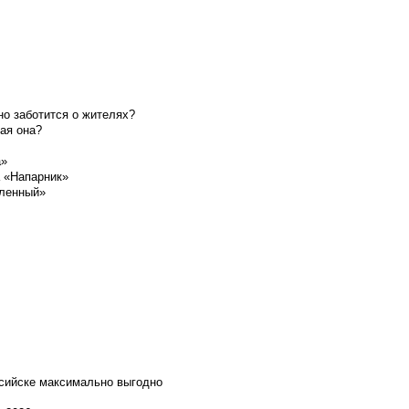
о заботится о жителях?
ая она?
а»
а «Напарник»
шленный»
ссийске максимально выгодно