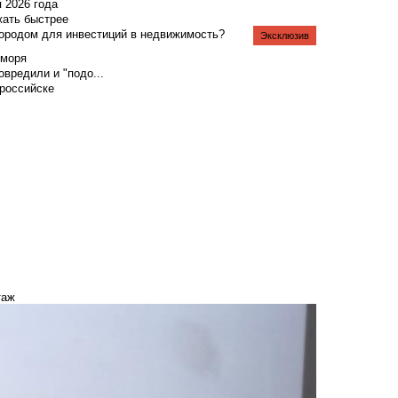
я 2026 года
жать быстрее
городом для инвестиций в недвижимость?
Эксклюзив
 моря
вредили и "подо...
российске
таж