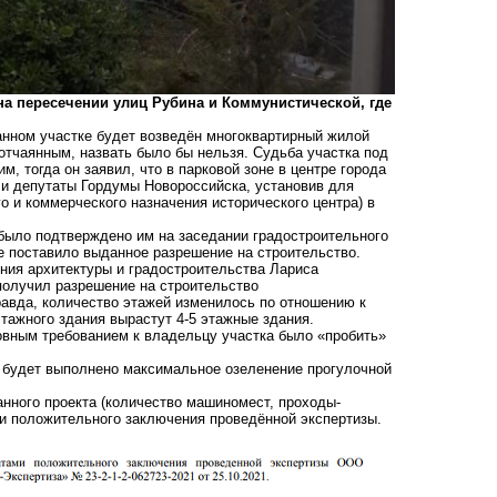
а пересечении улиц Рубина и Коммунистической, где
анном участке будет возведён многоквартирный жилой
 отчаянным, назвать было бы нельзя. Судьба участка под
им, тогда он
заявил
, что в парковой зоне в центре города
ли депутаты Гордумы Новороссийска,
установив
для
о и коммерческого назначения исторического центра) в
 было подтверждено им на заседании градостроительного
се поставило выданное разрешение на строительство.
ния архитектуры и градостроительства Лариса
получил разрешение на строительство
равда, количество этажей изменилось по отношению к
тажного здания вырастут 4-5 этажные здания.
новным требованием к владельцу участка было «пробить»
и будет выполнено максимальное озеленение прогулочной
нного проекта (количество машиномест, проходы-
ми положительного заключения проведённой экспертизы.