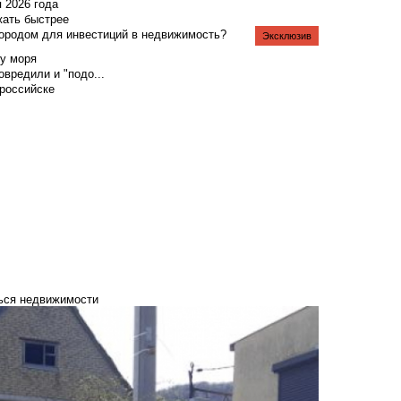
я 2026 года
жать быстрее
городом для инвестиций в недвижимость?
Эксклюзив
у моря
вредили и "подо...
российске
ться недвижимости