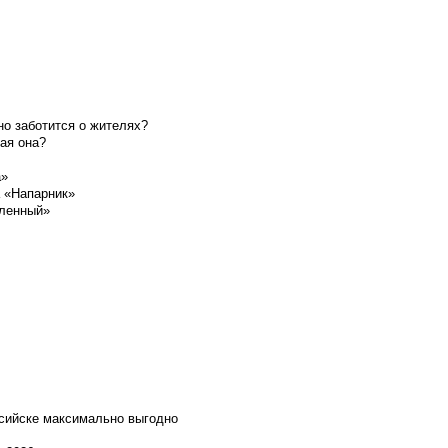
о заботится о жителях?
ая она?
а»
а «Напарник»
шленный»
ссийске максимально выгодно