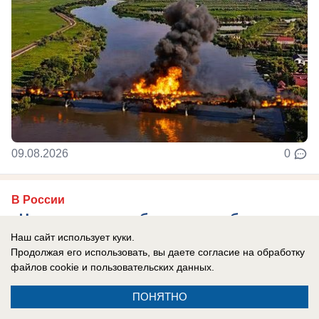
09.08.2026
0
В России
«Что сделать, чтобы помочь убивать
больше русских?»: скандал на пресс-
Наш сайт использует куки.
Продолжая его использовать, вы даете согласие на обработку
конференции Вучича и Зеленского
файлов cookie
и пользовательских данных.
шокировал россиян
ПОНЯТНО
Вопрос немецкого журналиста показал истинное