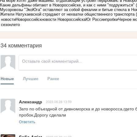
На море хотят даже машины: отдыхающий устроил перфоманс в Новор
Какие дельфины обитают в Новороссийске, и как с ними "подружиться"
Мусоровозы "ЭкоЮга" оставляют за собой фекалии и битые стекла в Н
Жители Натухаевской страдают от нехватки общественного транспорта
новости
Новороссийск
новости Новороссийска
Юг России
пробки
Черное м
сезон
лето
34 комментария
Новые
Лучшие
Ранее
Александр
2023.08.28 13:59
Зато по объездной от дивноморска и до новоросса,гдето б
пробок.Дорогу сделали
Ответить
Sofia Artist
2023.08.22 11:33