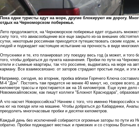
Пока одни туристы едут на море, другие блокируют им дорогу. Мно
отдых на Черноморском побережье.
Лето продолжается, на Черноморское побережье едет отдыхать множест
силу того, что авиасообщение все еще закрыто из-за внешних обстоятел
сутки, некоторым россиянам приходится путешествовать своим ходом, на
людей и поджидает настоящее испытание на прочность в виде многоки
Отпускники и те, кто планировал эту поездку весь год (а может, и того
того, чтобы добраться до пункта назначения. Пробки по пути на Черном
отели и съемные квартиры, так что россияне, выдвигаясь на море на ав
карману. Все взаимосвязано: от заторов страдают простые люди, и эти
Например, сегодня, во вторник, пробка вблизи Горячего Ключа составила
М-4 "Дон". Постоять там придется не менее 40 минут, но, скорее всего
километре трассы и простирается аж на 16 километров. Еще хуже дело
Новомихайловском, как пишут коллеги "Блокнот Краснодара", образовал
А что насчет Новороссийска? Начнем с того, что именно Новороссийск ч
на юг на поезде или на машине. Чтобы добраться до Кабардинки, Анапы
преодолеть многочасовые пробки и десятки километров.
Каждый день без исключений собираются огромные заторы по пути из Но
обратно. Пробки поджидают местных и приезжих и со стороны Волчьих 