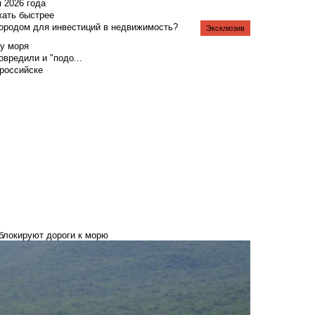
я 2026 года
жать быстрее
городом для инвестиций в недвижимость?
Эксклюзив
у моря
вредили и "подо...
российске
 блокируют дороги к морю