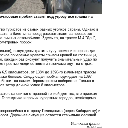
гочасовые пробки ставят под угрозу все планы на
во туристов из самых разных уголков страны. Однако в
ьств, а билеты на поезд расхватывают за первые же
 личных автомобилях. Здесь-то, на трассе М-4 "Дон",
лометровых пробок.
 больше), вынуждены тратить кучу времени и нервов для
орское побережье чреваты срывом броней на гостиницы,
то, каждый раз рискуют получить значительный удар по
 же простые люди сотнями и тысячами едут на отдых.
 6,5 километров, от 1384 до 1390-го километра трассы
, даже больше. Следующая пробка поджидает на 1397
 обстоит на самом Черноморском побережье. Только в
ся затор длиной более 8 километров.
асто становится отправной точкой для тех, кто приехал
, Геленджика и прочих курортных городов, необходимо
вороссийска в сторону Геленджика (через Кабардинку) и
ворот. Дорожная ситуация остается стабильно сложной.
Источник фото:
fishki.net