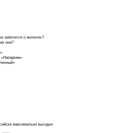
о заботится о жителях?
ая она?
а»
а «Напарник»
шленный»
ссийске максимально выгодно