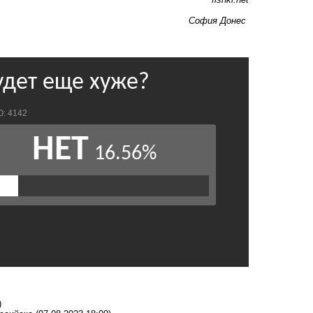
София Донес
)