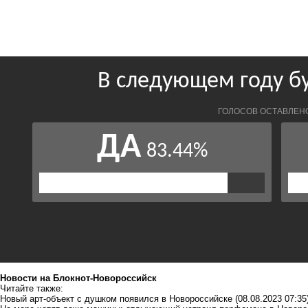
Новости на Блoкнoт-Новороссийск
Читайте также:
Новый арт-объект с душком появился в Новороссийске
(08.08.2023 07:35