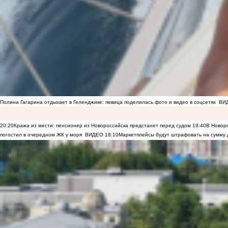
Полина Гагарина отдыхает в Геленджике: певица поделилась фото и видео в соцсетях
ВИ
20:20
Кража из мести: пенсионер из Новороссийска предстанет перед судом
19:40
В Новоро
погостил в очередном ЖК у моря
ВИДЕО
18:10
Маркетплейсы будут штрафовать на сумму 