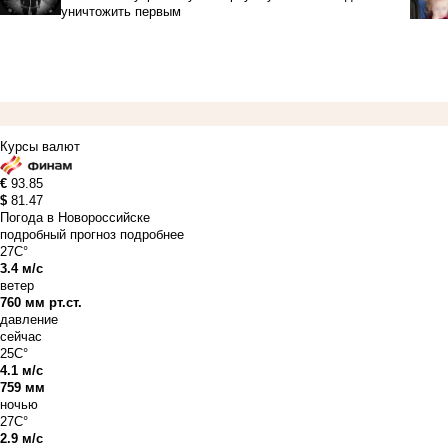
уничтожить первым
Курсы валют
€
93.85
$
81.47
Погода в Новороссийске
подробный прогноз
подробнее
27C°
3.4 м/с
ветер
760 мм рт.ст.
давление
сейчас
25C°
4.1 м/с
759 мм
ночью
27C°
2.9 м/с