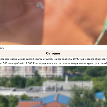
ДЕО
Сегодня
ссийске снова можно сдать бутылки и бумагу на переработку
19:00
«Синергия»: образоват
до 500 тысяч рублей
17:30
В Краснодарском крае спасатели эвакуировали туристку, которой