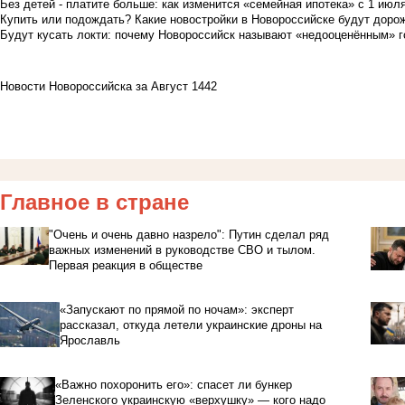
Без детей - платите больше: как изменится «семейная ипотека» с 1 июл
Купить или подождать? Какие новостройки в Новороссийске будут доро
Будут кусать локти: почему Новороссийск называют «недооценённым» 
Новости Новороссийска за Август 1442
Главное в стране
"Очень и очень давно назрело": Путин сделал ряд
важных изменений в руководстве СВО и тылом.
Первая реакция в обществе
«Запускают по прямой по ночам»: эксперт
рассказал, откуда летели украинские дроны на
Ярославль
«Важно похоронить его»: спасет ли бункер
Зеленского украинскую «верхушку» — кого надо