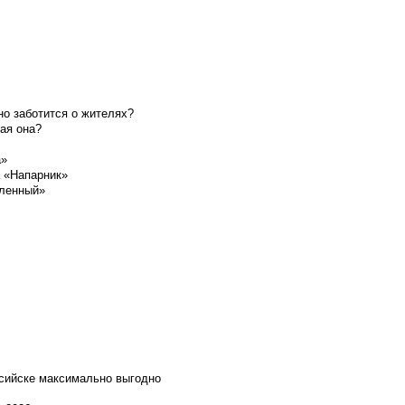
о заботится о жителях?
ая она?
а»
а «Напарник»
шленный»
ссийске максимально выгодно