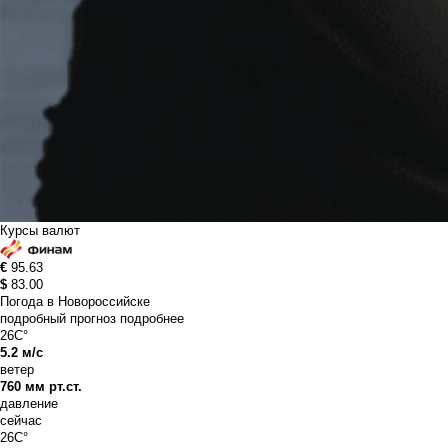
Курсы валют
€
95.63
$
83.00
Погода в Новороссийске
подробный прогноз
подробнее
26C°
5.2 м/с
ветер
760 мм рт.ст.
давление
сейчас
26C°