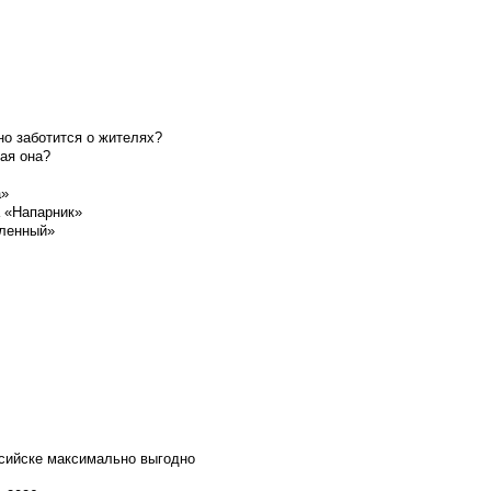
о заботится о жителях?
ая она?
а»
а «Напарник»
шленный»
ссийске максимально выгодно