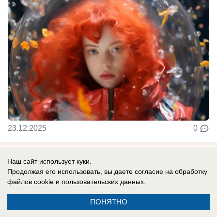
23.12.2025
0
Общество
Наш сайт использует куки.
В Новороссийске подвели социально-
Продолжая его использовать, вы даете согласие на обработку
файлов cookie
и пользовательских данных.
экономические итоги года
Наталья Майорова, заместитель главы города
ПОНЯТНО
Новороссийска