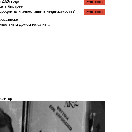
я 2026 года
Эксклюзив
жать быстрее
городом для инвестиций в недвижимость?
Эксклюзив
российске
андальным домом на Слив...
позитор