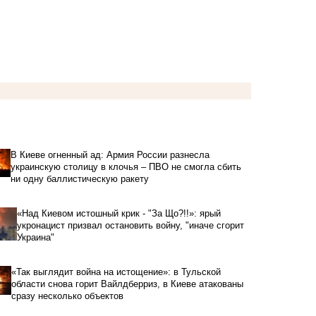
В Киеве огненный ад: Армия России разнесла
украинскую столицу в клочья – ПВО не смогла сбить
ни одну баллистическую ракету
«Над Киевом истошный крик - "За Що?!!»: ярый
укронацист призвал остановить войну, "иначе сгорит
Украина"
«Так выглядит война на истощение»: в Тульской
области снова горит Вайлдберриз, в Киеве атакованы
сразу несколько объектов