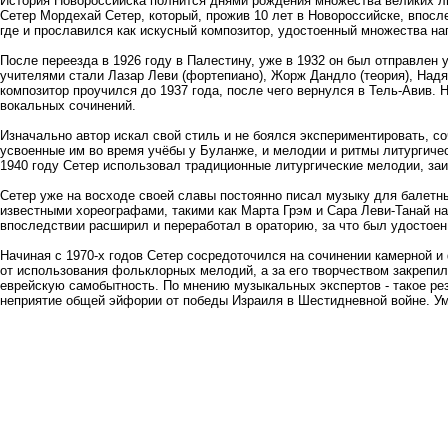
История Новороссийска полнится днями рождения множества великих л
Сетер Мордехай Сетер, который, прожив 10 лет в Новороссийске, впосл
где и прославился как искусный композитор, удостоенный множества на
После переезда в 1926 году в Палестину, уже в 1932 он был отправлен
учителями стали Лазар Леви (фортепиано), Жорж Дандло (теория), Над
композитор проучился до 1937 года, после чего вернулся в Тель-Авив.
вокальных сочинений.
Изначально автор искал свой стиль и не боялся экспериментировать, с
усвоенные им во время учёбы у Буланже, и мелодии и ритмы литургиче
1940 году Сетер использовал традиционные литургические мелодии, з
Сетер уже на восходе своей славы постоянно писал музыку для балетных
известными хореографами, такими как Марта Грэм и Сара Леви-Танай 
впоследствии расширил и переработал в ораторию, за что был удостое
Начиная с 1970-х годов Сетер сосредоточился на сочинении камерной и
от использования фольклорных мелодий, а за его творчеством закрепи
еврейскую самобытность. По мнению музыкальных экспертов - такое рез
неприятие общей эйфории от победы Израиля в Шестидневной войне. Уме