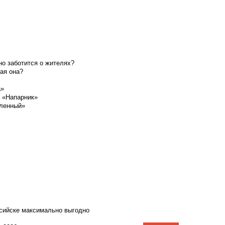
о заботится о жителях?
ая она?
а»
а «Напарник»
шленный»
ссийске максимально выгодно