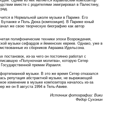
юдей. Одним из них является израильский композитор
едствии вместе с родителями эмигрировал в Палестину,
град.
 учится в Нормальной школе музыки в Париже. Его
я Буланже и Поль Дюка (композиция). В Париже юный
 Начал же свою творческую биографию как автор
очетая полифонические техники эпохи Возрождения,
ской музыки сефардов и йеменских евреев. Однако, уже в
аимствованные из сборников Авраама Идельсона.
 постановок, из-за чего он постоянно работал с
написавшую «Полуночная молитва», которую Сетер
н Государственной премии Израиля.
 фортепианной музыки. В это же время Сетер отказался
лась репутация абстрактной музыки, не выражающей
кое изменение в музыке композитора началось из-за
р же он 8 августа 1994 в Тель-Авиве.
Источник фотографии: Вики
Федор Сухонин