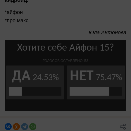
андроид.
*айфон
*про макс
Юла Антонова