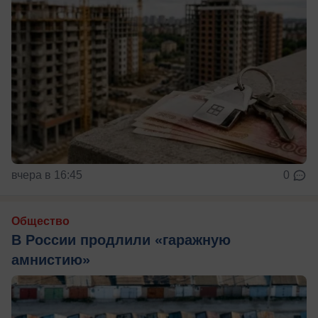
вчера в 16:45
0
Общество
В России продлили «гаражную
амнистию»