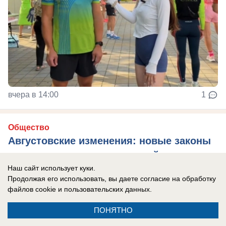
вчера в 14:00
1
Общество
Августовские изменения: новые законы
коснутся каждого новороссийца
Наш сайт использует куки.
Какие изменения в законодательстве ждут
Продолжая его использовать, вы даете согласие на обработку
новороссийцев?
файлов cookie
и пользовательских данных.
ПОНЯТНО